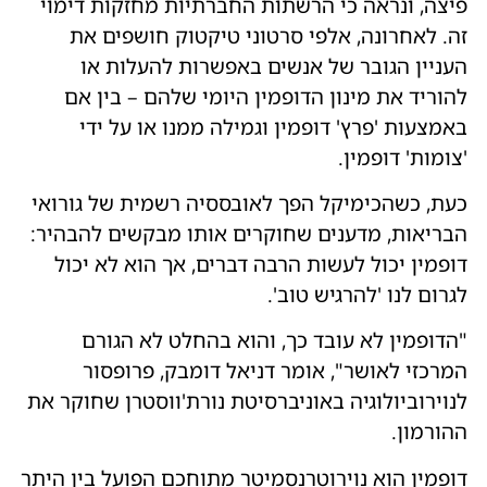
פיצה, ונראה כי הרשתות החברתיות מחזקות דימוי
זה. לאחרונה, אלפי סרטוני טיקטוק חושפים את
העניין הגובר של אנשים באפשרות להעלות או
להוריד את מינון הדופמין היומי שלהם – בין אם
באמצעות 'פרץ' דופמין וגמילה ממנו או על ידי
'צומות' דופמין.
כעת, כשהכימיקל הפך לאובססיה רשמית של גורואי
הבריאות, מדענים שחוקרים אותו מבקשים להבהיר:
דופמין יכול לעשות הרבה דברים, אך הוא לא יכול
לגרום לנו 'להרגיש טוב'.
"הדופמין לא עובד כך, והוא בהחלט לא הגורם
המרכזי לאושר", אומר דניאל דומבק, פרופסור
לנוירוביולוגיה באוניברסיטת נורת'ווסטרן שחוקר את
ההורמון.
דופמין הוא נוירוטרנסמיטר מתוחכם הפועל בין היתר