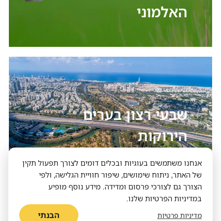
האלמוני
שבעי רצון בערים
הירוקות
אנחנו משתמשים בעוגיות ובכלים דומים לצורך תפעול תקין
התזונה שעומדת במבחן הזמן
של האתר, ניתוח שימושים, שיפור חוויית הגלישה, ולפי
על השיש או במקרר? כך תאחסנו פירות
הצורך גם לצורכי פרסום ומדידה. מידע נוסף מופיע
וירקות באופן מיטבי
במדיניות הפרטיות שלנו.
הבנתי
מדיניות פרטיות