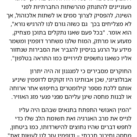
מעוניינים להתנתק מהרשתות החברתיות לפני
השינה, להפסיק לצרוך סמים או לשתות אלכוהול, אך
לא מצליחים בכך גם כשזה גורם לנו להרגיש נורא",
הוא אומר. "בכל פעם שאנו נתקלים בתוכן מצחיק,
מזעזע או מרתק, המוח שלנו משחרר דופמין ומשמר
מידע על הרגע בניסיון להגביר את הסבירות שנחזור
אליו כשאנו נחשפים לגירויים כמו התראה בטלפון".
החוקרים מסבירים כי למנגנון זה היה יתרון
אבולוציוני, שכן אבותינו היו זקוקים לדופמין שיניע
אותם ללכת מספר קילומטרים בחיפוש אחר ארוחה
או לבנות מחסה שיגן עליהם מפני פגעי מזג האוויר.
"המין האנושי התפתח בתנאים שבהם היה עליו
לגייס את מרב האנרגיה ואת תשומת הלב שלו כדי
לחפש דברים שהיו נחוצים להישרדותו, כמו ביטחון,
מחסה וחיבור חברתי – ודופמין עזר לנו לעשות זאת",