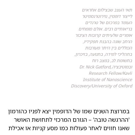
תאי העצב שבצילום אחראים
לייצור דופמין, נוירוטרנסמיטר
העומד במרכזם של טרנדים
בריאותיים רבים. אולם מומחים
אומרים שלעיתים קרובות הציבור
הרחב שוגה בהבנת תפקידיו,
הכוללים בין היתר מעורבות
בתהליכי למידה, בתנועה, בזיכרון,
בתשומת לב, במצב רוח
ובמוטיבציה.Dr. Nick Gatford,
Research Fellow/Kavli
Institute of Nanoscience
Discovery/University of Oxford
במרוצת השנים שמו של הדופמין יצא לפניו כהורמון
'ההרגשה טובה' – הגורם המרכזי לתחושת האושר
שאנו חווים לאחר פעולות כמו מסע קניות או אכילת