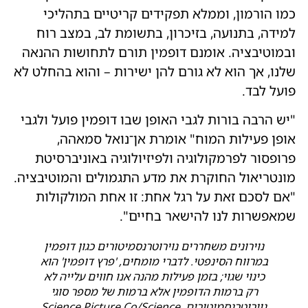
כמו הורמון, וממלא תפקידים קריטיים בתהליכי
למידה, בתנועה, בזיכרון, בתשומת לב, במצב רוח
ובמוטיבציה. אומנם דופמין תורם לתחושות ההנאה
שלנו, אך הוא לא גורם להן ישירות – והוא בהחלט לא
פועל לבד.
"יש הרבה בורות לגבי האופן שבו דופמין פועל ולגבי
אופן פעילות המוח" אומרת אן־נואל סמאהה,
פרופסור לפרמקולוגיה ולפיזיולוגיה באוניברסיטת
מונטריאול החוקרת את מדע התגמולים והמוטיבציה.
"אם לסכם זאת על רגל אחת: זו אחת המולקולות
שמאפשרות לנו להישאר בחיים".
נוירונים משחררים נוירוטרנסמיטורים כגון דופמין
במרווח הסינפטי. לדברי מומחים, 'פרץ דופמין' הוא
כינוי שגוי; בזמן פעילות מהנה אנו חווים עלייה לא
רק ברמות הדופמין אלא ברמות של מספר סוגי
נוירוטרנסמיטורים. Science Picture Co/Science