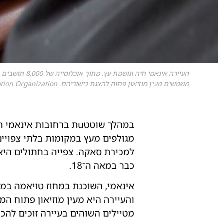
משמשים מעין מוזיאון פתוח להצגת כישוריהם. Toyama Tourism Promotion Organization
במהלך שוטטuת ברחובות
מגולפים מעץ במקומות בלתי צפויי
למכירת סאקה. צפייה בחתולים היא 
כבר במאה ה־18.
והעיירה היא מעין מוזיאון פתוח המ
מטיילים השוהים בעיירה זוכים להכ