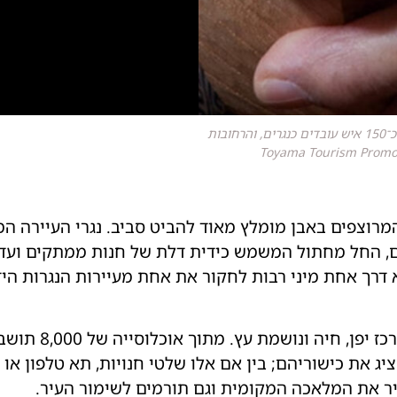
העיירה אינאמי חיה ונושמת עץ. מתוך אוכלוסייה של 8,000 תושבים כ־150 איש עובדים כנגרים, והרחובות
 אינאמי המרוצפים באבן מומלץ מאוד להביט סביב. נגרי העיירה
ם, החל מחתול המשמש כידית דלת של חנות ממתקים ועד 
דרך אחת מיני רבות לחקור את אחת מעיירות הנגרות הי
ציג את כישוריהם; בין אם אלו שלטי חנויות, תא טלפון או
יר את המלאכה המקומית וגם תורמים לשימור העיר.