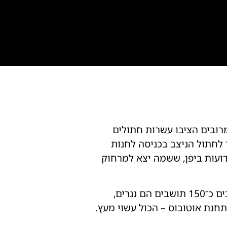
 המרובים הציבו עשרות חתולים
לחתול הניצב בכניסה לחנות
דועות ביפן, ששמה יצא למרחוק
אינאמי, השוכנת במחוז טויאמה במרכז יפן, חיה ונושמת עץ. מתוך אוכלוסייה של 8,000 תושבים כ־150 תושבים הם נגרים,
 תחנת אוטובוס – הכול עשוי מעץ.