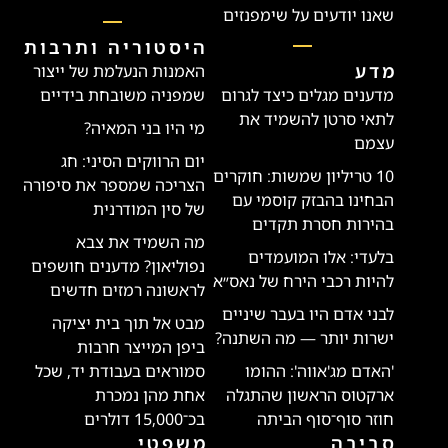
שאנו יודעים על שימפנזים
היסטוריה ותרבות
מדע
האמנות הנעלמת של ייצור
מדענים מגלים כיצד לגרום
שמפניה משובחת בידיים
לתאי סרטן להשמיד את
מי היו בני המאיה?
עצמם
יום הרווקים הסיני: חג
10 טריליון שמשות: חוקרים
הצריכה שמספר את סיפורה
הבחינו בהבזק קוסמי עם
של סין המודרנית
בהירות חסרת תקדים
מה השמיד את צבא
בלעדי: אלו המועמדים
נפוליאון? מדענים חושפים
להיות רכבי הירח של נאס״א
לראשונה רמזים חדשים
לבני אדם היו בעבר שיניים
מבט אל תוך בית יציקה
ישרות יותר — מה השתנה?
ביפן המייצר חרבות
'האדם מג'אווה': ההומו
סמוראים בעבודת יד, שכל
ארקטוס הראשון שהתגלה
אחת מהן נמכרת
חוזר סוף־סוף הביתה
בכ־15,000 דולרים
סביבה
משפטי