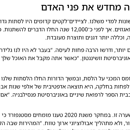
ה מחדש את פני האדם
שונות למדי משלנו. לציידים־לקטים קדומים היו לסתות גד
בשרים קשים, ירקות סיביים, זרעים ואגוזים. אך לפני כ־000
 וכללה יותר דגנים ותוצרת מעובדת.
 יותר, ודרשו הרבה פחות לעיסה. “בעבר לא היו לנו גלידה 
וניברסיטת וושינגטון. “כאשר אתה מקבל את האוכל שלך 
מס המכני על הלסת, ובמשך הדורות החלו הלסתות שלנו
 לפחות בחלקה, היא תוצאה אדפטיבית של אלפי שנות אבול
בית הספר לרפואת שיניים באוניברסיטת פנסילבניה. “אם א
עם זאת, מחקר עדכני מערער על השערה זו. במחקר משנת 0
, ולא מתהליך אבולוציוני ארוך טווח. “המהירות שבה ה