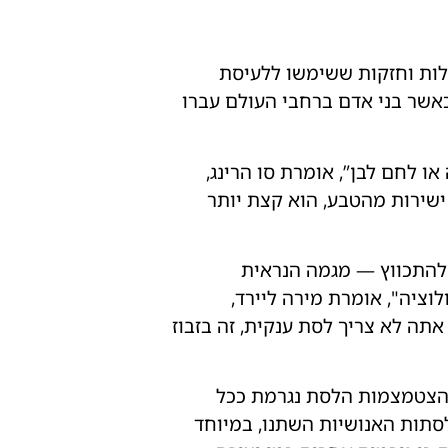
ולות וחזקות ששימשו ללעיסת
12, שנה החלו הדברים להשתנות. כאשר בני אדם ברחבי העולם עברו
או לחם לבן”, אומרת סו הרינג,
ישירות מהטבע, הוא קצת יותר
 להתכווץ — מגמה הנראית
וציה", אומרת מירה ליירד,
תה לא צריך לסת ענקית, זה בזבוז
202 טענו מומחים מסטנפורד כי הצטמצמות הלסת נגרמת ככל
לסתות האנושיות השתנו, במיוחד