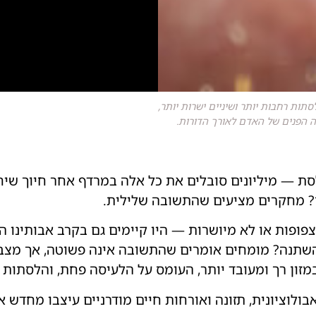
תות רחבות יותר ושיניים ישרות יותר,
נה הפנים של האדם לאורך הדורות.
 לסת — מיליונים סובלים את כל אלה במרדף אחר חיוך שיח
ם? מחקרים מציעים שהתשובה שלילית.
צפופות או לא מיושרות — היו קיימים גם בקרב אבותינו ה
 השתנה? מומחים אומרים שהתשובה אינה פשוטה, אך מצבי
מזון רך ומעובד יותר, העומס על הלעיסה פחת, והלסתות ש
בולוציונית, תזונה ואורחות חיים מודרניים עיצבו מחדש את 