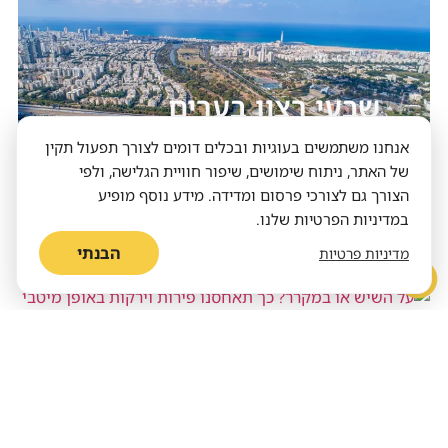
שבעי רצון בערים
הירוקות
אנחנו משתמשים בעוגיות ובכלים דומים לצורך תפעול תקין
של האתר, ניתוח שימושים, שיפור חוויית הגלישה, ולפי
הצורך גם לצורכי פרסום ומדידה. מידע נוסף מופיע
במדיניות הפרטיות שלנו.
התזונה שעומדת במבחן הזמן
על השיש או במקרר? כך תאחסנו פירות
הבנתי
מדיניות פרטיות
וירקות באופן מיטבי