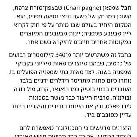
חבל שמפאן (Champagne) שבצפון־מזרח צרפת,
השוכן במרחק של כשעה וחצי נסיעה מפריז, הוא
המקום היחיד בעולם שבו מותר על פי חוק לקרוא
ליין מבעבע שמפניה; יינות מבעבעים המיוצרים
במקומות אחרים חייבים להיקרא בשם אחר.
בחבל זה משתרעים יותר מ־340 קילומטרים רבועים
של כרמים, שבהם מיוצרים מאות מיליוני בקבוקי
שמפניה בשנה. לצד מאות בתי שמפניה הפועלים בו,
נותרו כיום פחות מתריסר רידלרים ידניים בלבד,
העובדים בבתי בוטיק כמו רואנאר, קרוג, פול רוז'ה
ובולנז'ה. מרבית הייצור כבר נעשה במכונות
ג'ירו־פאלט, ורק את היינות הנדירים והיקרים ביותר
עדיין מסובבים ביד.
היצרנים מדגישים כי הטכנולוגיה מאפשרת להם
לעמוד בביקוש, אך בד בבד מביעים חשש מאובדן