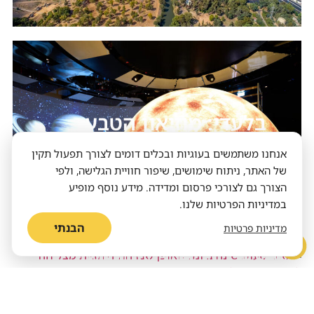
בלעדי: מוזיאון הטבע
החדש של אבו דאבי מציג
אנחנו משתמשים בעוגיות ובכלים דומים לצורך תפעול תקין
של האתר, ניתוח שימושים, שיפור חוויית הגלישה, ולפי
שני טי־רקסים נלחמים
הצורך גם לצורכי פרסום ומדידה. מידע נוסף מופיע
במדיניות הפרטיות שלנו.
הבנתי
מדיניות פרטיות
שתי שעות שינה ביום? האופן שבו החיה
הזאת מצליחה לשרוד הוא תעלומה
התזונה שעומדת במבחן הזמן
על השיש או במקרר? כך תאחסנו פירות