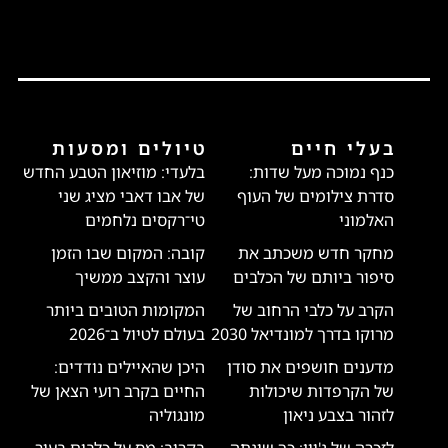
בעלי חיים
טיולים ומסעות
כנף נמוכה מעל שדות:
בלעדי: מוזיאון הטבע החדש
סדרת צילומים של העוף
של אבו דאבי מציג שני
האלמוני
טי־רקסים נלחמים
מחקר חדש משכתב את
קובה: המקום שבו הזמן
סיפור ביותם של הכלבים
עוצר והקצב ממשיך
הקרב על כלבי הרחוב של
המקומות הטובים ביותר
מרוקו בדרך למונדיאל 2030
בעולם לטיול ב־2026
מדענים חושפים את סודן
היכן שהאיילים נודדים:
של הקרפדות שיכולות
החיים בקרב רועי הצאן של
לזהור בצבע ניאון
מונגוליה
לזכרה של ג'יין: כך שינתה
בקרוב: מס על כלבים בעיר