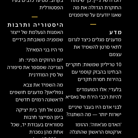
החוקרת הגדולה את מה
הפסטורלית
שאנו יודעים על שימפנזים
היסטוריה ותרבות
מדע
האמנות הנעלמת של ייצור
מדענים מגלים כיצד לגרום
שמפניה משובחת בידיים
לתאי סרטן להשמיד את
מי היו בני המאיה?
עצמם
יום הרווקים הסיני: חג
10 טריליון שמשות: חוקרים
הצריכה שמספר את סיפורה
הבחינו בהבזק קוסמי עם
של סין המודרנית
בהירות חסרת תקדים
מה השמיד את צבא
בלעדי: אלו המועמדים
נפוליאון? מדענים חושפים
להיות רכבי הירח של נאס״א
לראשונה רמזים חדשים
לבני אדם היו בעבר שיניים
מבט אל תוך בית יציקה
ישרות יותר — מה השתנה?
ביפן המייצר חרבות
'האדם מג'אווה': ההומו
סמוראים בעבודת יד, שכל
ארקטוס הראשון שהתגלה
אחת מהן נמכרת