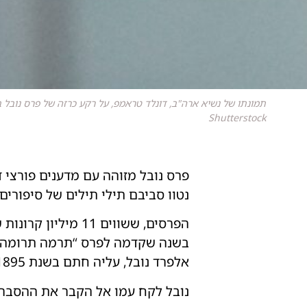
תמונתו של נשיא ארה"ב, דונלד טראמפ, על רקע כרזה של פרס נובל בסר
Shutterstock
פרס נובל מזוהה עם מדענים פורצי 
נטוו סביבם תילי תילים של סיפורים ומיתוסים מאז שהוע
בשנה שקדמה לפרס “תרמה תרומה מ
אלפרד נובל, עליה חתם בשנת 1895.
נובל לקח עמו אל הקבר את ההסבר המ