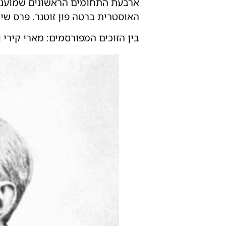
ארבעת התחומים הראשונים שמוענקים
האוסטרית ברטה פון זוטנר. פרס שישי, בכלכלה, נוסף רק בשנת 1968 בי
בין הזוכים המפורסמים: מארי קירי ומ