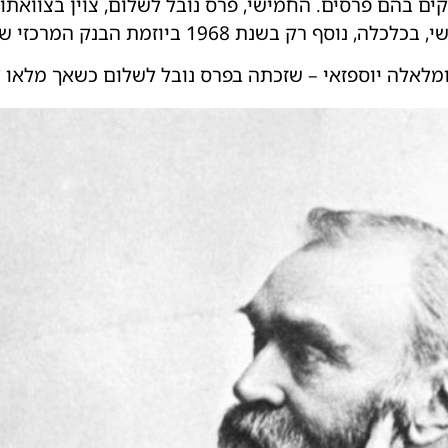
 בהם פרסים. החמישי, פרס נובל לשלום, צוין בצוואתו 
וזמת הבנק המרכזי של שוודיה ונקרא על שמו של נובל.
לאלה יוספזאי – שזכתה בפרס נובל לשלום כשאך מלאו לה 17 שנ