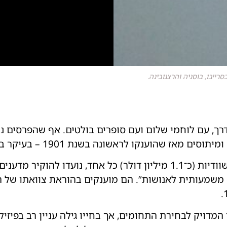
ייבו, בוסניה והרצגובינה.
דרך, עם לוחמי שלום ועם סופרים בולטים. אף שהפרסים נח
נקו לראשונה בשנת 1901 – בעיקר בזכות סודיות תהליך הבחירה.
הפרסים, ששווים 11 מיליון קרונות שוודיות (כ־1.1 מיליון דולר) כל אחד
שמעותית לאנושות”. הם מוענקים בהוראת צוואתו של ה
דויק לבחירת התחומים, אך בחייו גילה עניין רב בפיזיק