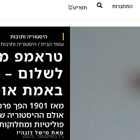
התחברות
תפריט
היסטוריה ותרבות
עמוד הבית
/
היסטוריה ותרבות
טראמפ מעו
לשלום – 
באמת אומ
מאז 1901 ה
אולם ההיסטוריה של
פוליטיות ומחלוקות
מאת מישל דונהיו
15 באוקטובר, 2025