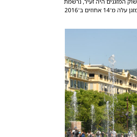
וק המזגנים היה זעיר, נרשמת
צמיחה יציבה, ובצרפת, באיטליה ובספרד הביקוש מזנק. בצרפת שיעור הבתים שבהם מותקן מזגן עלה מ־14 אחוזים ב־2016