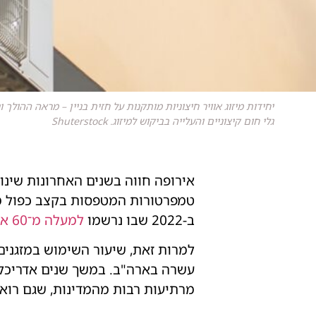
יחידות מיזוג אוויר חיצוניות מותקנות על חזית בניין – מראה ההולך 
גלי חום קיצוניים והעלייה בביקוש למיזוג. Shuterstock
אירופה חווה בשנים האחרונות שינ
ב-2022 שבו נרשמו
למעלה מ־60 אלף מקרי מוות
למרות זאת, שיעור השימוש במזגנים
עשרה בארה"ב. במשך שנים אדריכלי 
מרתיעות רבות מהמדינות, שגם רואו