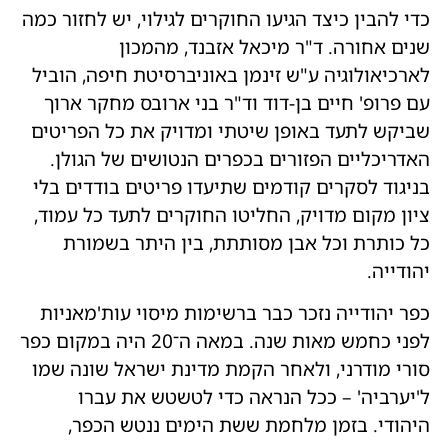
כדי להבין כיצד הגיעו החוקרים לגילוי, יש לחזור כמה
שנים אחורה. ד"ר מיכאל אזבנד, מהמכון
לארכיאולוגיה ע"ש זינמן באוניברסיטת חיפה, הוביל
עם פרופ' חיים בן-דוד וד"ר בני ארובס מחקר ארוך
שביקש לתעד באופן שיטתי ומדויק את כל הפריטים
האדריכליים הפזורים בכפרים הנטושים של הגולן.
בניגוד לסקרים קודמים שתיעדו פריטים בודדים בלי
ציון מקום מדויק, החליטו החוקרים לתעד כל עמוד,
כל כותרת וכל אבן מסותתת, בין היתר בשמורת
יהודייה.
כפר יהודייה נזכר כבר ברשימות מיסוי עות'מאניות
לפני כחמש מאות שנה. במאה ה־20 היה במקום כפר
סורי מודרני, ולאחר הקמת מדינת ישראל שונה שמו
ל'יערביה' – ככל הנראה כדי לטשטש את עברו
היהודי. בזמן מלחמת ששת הימים ננטש הכפר,