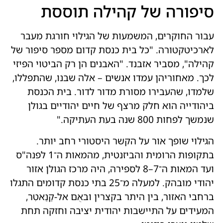
סיפורה של קהילה תוססת
עבור החוקרים, המשמעות של הגילוי חורגת מעבר
לארכיטקטורה. "כל בית כנסת קדום מספר סיפור של
קהילה", מסביר אזבנד. "האבנים הן רק הביטוי הפיזי
לכך. מאחוריהן עמדו אנשים – אלה שבנו, שהתפללו,
שלמדו, שהעבירו מסורת מדור לדור. בית הכנסת
ביהודייה הוא חלק מרצף של חיים יהודיים בגולן
שנמשך לפחות 800 שנה בעת העתיקה."
הגילוי שופך אור על הקשר היסטורי רחב יותר.
בתקופות הרומית והביזנטית, מהמאות ה־1 לפנה"ס
ועד המאות ה־7–8 לספירה, היה מרכז הגולן אזור
יהודי מובהק. למעלה מ־25 בתי כנסת קדומים התגלו
ברחבי האזור, בין היתר בקצרין ובאֻם אל-קַנַאטִר,
המעידים על התיישבות יהודית יציבה וחזקה תחת