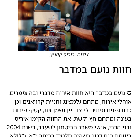
צילום: בוריס קוזניץ.
חוות נועם במדבר
✪ נועם במדבר היא חוות אירוח מדברי ובה צימרים,
אוהלי אירוח, מתחם גלמפינג וחניית קרוואנים וכן
כרם גפנים וזיתים לייצור יין ושמן זית, קטיף פירות
בעונה ומתחם חץ וקשת. את החווה הקימו איריס
ובני הררי, אנשי משרד הביטחון לשעבר, בשנת 2004
ביוזמת בנם דרור כשהיה תלמיד בכיתה י"א. ("לולא