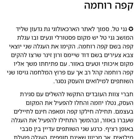
קפה רוחמה
✪ גני טל. סמוך לאתר הארכאולוגי גת גדעון שליד
המושב גני טל יש מקום פסטורלי ונעים ובו עגלת
קפה בשם קפה רוחמה. הקימו את העגלה שני יוצאי
צבא צעירים בשם דוד שיימס ורון זינר שרצו להקים
מקום איכותי וטעים באזור. עם פתיחתו משך אליו
קפה רוחמה קהל רב אך עם פרוץ המלחמה גויסו שני
השותפים למילואים והעסק נסגר.
חברי צוות העובדים התקשו להשלים עם סגירת
העסק, נטלו יוזמה והחלו להפעיל את המקום
בעצמם. תחילה חילקו קפה ומאפה חינם לחיילים
שעברו באזור, ובהמשך התחילו להפעיל את העגלה
באופן רציף. כרגע שני השותפים עדיין בין סבבי
מילואים, אך מכיוון שאינם חופפים, העגלה פועלת