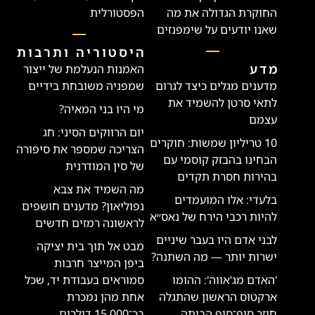
החוקרת הגדולה את מה
הפסטורלית
שאנו יודעים על שימפנזים
היסטוריה ותרבות
מדע
האמנות הנעלמת של ייצור
מדענים מגלים כיצד לגרום
שמפניה משובחת בידיים
לתאי סרטן להשמיד את
מי היו בני המאיה?
עצמם
יום הרווקים הסיני: חג
10 טריליון שמשות: חוקרים
הצריכה שמספר את סיפורה
הבחינו בהבזק קוסמי עם
של סין המודרנית
בהירות חסרת תקדים
מה השמיד את צבא
בלעדי: אלו המועמדים
נפוליאון? מדענים חושפים
להיות רכבי הירח של נאס״א
לראשונה רמזים חדשים
לבני אדם היו בעבר שיניים
מבט אל תוך בית יציקה
ישרות יותר — מה השתנה?
ביפן המייצר חרבות
'האדם מג'אווה': ההומו
סמוראים בעבודת יד, שכל
ארקטוס הראשון שהתגלה
אחת מהן נמכרת
חוזר סוף־סוף הביתה
בכ־15,000 דולרים