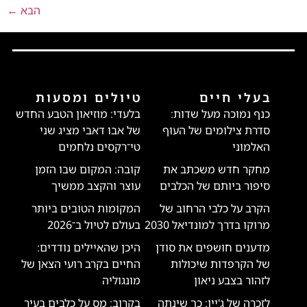
הבא
←
בעלי חיים
טיולים ומסעות
כנף נמוכה מעל שדות:
בלעדי: מוזיאון הטבע החדש
סדרת צילומים של העוף
של אבו דאבי מציג שני
האלמוני
טי־רקסים נלחמים
מחקר חדש משכתב את
קובה: המקום שבו הזמן
סיפור ביותם של הכלבים
עוצר והקצב ממשיך
הקרב על כלבי הרחוב של
המקומות הטובים ביותר
מרוקו בדרך למונדיאל 2030
בעולם לטיול ב־2026
מדענים חושפים את סודן
היכן שהאיילים נודדים:
של הקרפדות שיכולות
החיים בקרב רועי הצאן של
לזהור בצבע ניאון
מונגוליה
לזכרה של ג'יין: כך שינתה
בקרוב: מס על כלבים בעיר