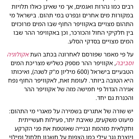
רבים כמו נהרות ואגמים, אך מי שאינן כאלו תלויות
במקורות מים אחרים ובפרט במי תהום. בישראל מי
התהום מצויים באקוויפר החוף שבו המים מרוכזים
בין חלקיקי החול והכורכר, וכן באקוויפר ההר שבו
המים מצויים בסדקי הסלע.
על פי מאמר שפורסם לאחרונה בכתב העת
אקולוגיה
וסביבה
, אקוויפר ההר מספק כשליש מצריכת המים
הטבעיים בישראל (600 מיליון מ"ק לשנה), ואיכותו
היא הטובה ביותר. לעומת זאת, לאקוויפר החוף נפח
אגירה הגדול פי חמישה מזה של אקוויפר ההר
והכנרת גם יחד.
יש שורה של אתגרים בשמירה על מאגרי מי התהום:
מיעוט משקעים, שאיבת יתר, פעילות תעשייתית
וחקלאית מזהמת ובנייה שאוטמת את פני הקרקע
ויוצרת נגר עילי כמו הצפות על חשבון חלחול ומילוי