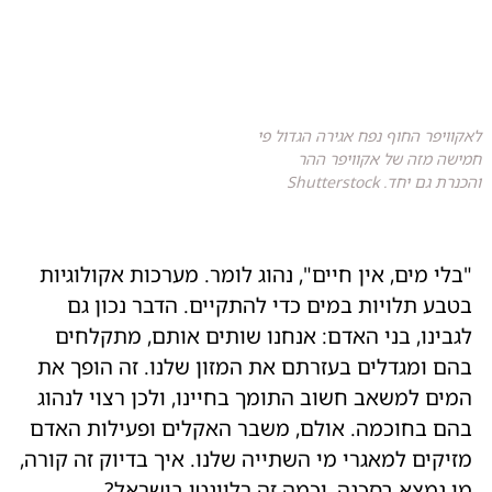
לאקוויפר החוף נפח אגירה הגדול פי
חמישה מזה של אקוויפר ההר
והכנרת גם יחד. Shutterstock
"בלי מים, אין חיים", נהוג לומר. מערכות אקולוגיות
בטבע תלויות במים כדי להתקיים. הדבר נכון גם
לגבינו, בני האדם: אנחנו שותים אותם, מתקלחים
בהם ומגדלים בעזרתם את המזון שלנו. זה הופך את
המים למשאב חשוב התומך בחיינו, ולכן רצוי לנהוג
בהם בחוכמה. אולם, משבר האקלים ופעילות האדם
מזיקים למאגרי מי השתייה שלנו. איך בדיוק זה קורה,
מי נמצא בסכנה, וכמה זה רלוונטי בישראל?