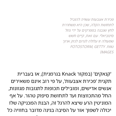
פכירת אצבעות עשויה להוביל
לתחושת הקלה, שכן היא משחררת
לחץ שנבנה במפרקים על ידי נוזל
סינוביאלי. עם זאת, קיים חשש
שפעולה זו עלולה לגרום לנזק ארוך
טווח. FOTOSTORM, GETTY
IMAGES
'קנאקים' (במקור Knack בגרמנית), או בעברית
תקנית 'פכירת אצבעות', על פי רוב אינם משאירים
אנשים אדישים, ומובילים תכופות לתגובות מגוונות,
החל מהתכווצות ועד לתחושת סיפוק טהור. על אף
המוניטין הרע שיצא להרגל זה, הבנת המכניקה שלו
יכולה לשפוך אור על הסיבה בגינה מדובר בחוויה כל