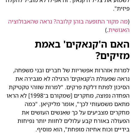
לשמוע את צליל ה'קנאק'. זה אפילו לא מוביל להקלה
פיזית".
(
מה מקור התופעה בוהן קלובה? נראה שהאבולוציה
האנושית
.)
האם ה'קנאקים' באמת
מזיקים?
למרות אזהרות אפשריות של חברים ובני משפחה,
נראה שפעולת ה'קנאקים' הרגילה לא מגבירה את
הסיכון לפתח דלקת פרקים. "למרות שזוהי טקטיקת
הפחדה נפוצה, מחקרים [שמקורם ב־1998] לא הראו
מתאם משמעותי לכך", אומר מליקיאן. "כמה
מחקרים מצביעים על כך שאנשים העושים את
הפעולה באורח קבע עלולים לחוות יותר נפיחות
בידיים וכוח אחיזה מופחת", הוא מוסיף.