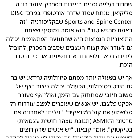
שחרור ועלייה זמנית בניידות המפרק, אומר רוג'ה
מליקיאן, מנתח עמוד שדרה אורטופדי במרכז DISC
Sports and Spine Center שבקליפורניה. "זה
באמת מרגיש טוב", הוא אומר, ומוסיף שאחת
התיאוריות הנפוצות היא שהתנועה הפתאומית יכולה
גם לעורר את קצות העצבים שסביב המפרק, להוביל
לירידה בכאב ולשחרור אנדורפינים, אם כי זה טרם
הוכח.
אך יש בפעולה יותר מסתם פיזיולוגיה גרידא; יש בה
גם היבט פסיכולוגי. הפעולה יכולה ליצור רצף של
משוב חיובי שמתחזק עם הזמן, ואולי אף מעורר
אפקט פלצבו. יש אנשים שעוברים למצב עוררות רק
מלשמוע את קול ה'קנאקים'. "גיליתי לאחרונה את
סרטוני ה־ASMR (תגובת מצהר חושית עצמאית)
בטיקטוק", אומר קבאנו. "יש אנשים שרק רוצים