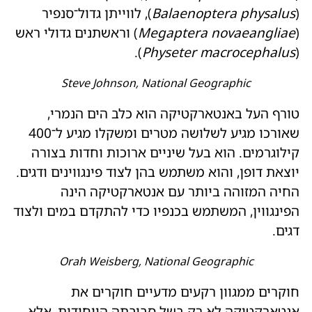
(
physalus
Balaenoptera
), לווייתן גדול־סנפיר
(
Megaptera novaeangliae
) וראשתנים גדולי ראש
).
Physeter macrocephalus
(
Steve Johnson, National Geographic
טורף העל באנטארקטיקה הוא כלב הים הנמרי,
שאורכו מגיע לשלושה מטרים ומשקלו מגיע ל־400
קילוגרמים. הוא בעל שיניים ארוכות וחדות בצורה
יוצאת דופן, והוא משתמש בהן לצוד פינגווינים ודגים.
החיה המזוהה ביותר עם אנטארקטיקה הינה
הפינגווין, המשתמש בכנפיו כדי להתקדם במים ולצוד
דגים.
Orah Weisberg, National Geographic
חוקרים ממגוון רקעים מדעיים חוקרים את
אנטארקטיקה לא רק בשל סביבתה הייחודית, אלא