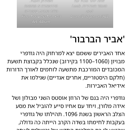
זוהה יותר מכול עם
השולחן העגול.
מעמד האבירים. Look
מיניאטורה זו מהמאה
and
ה־14 שוכנת בספרייה
Learn/Bridgeman/ACI
הלאומית של צרפת. Fine
Art/Album
'אביר הברבור'
אחד האבירים ששמם יצא למרחוק היה גודפרי
מבויון (1060–1100 בקירוב) שנכלל בקבוצת תשעת
המכובדים המורכבת מתשעה לוחמים לאורך הדורות
(חלקם היסטוריים, אחרים אגדיים) שגילמו את
אידיאל האבירות.
גודפרי היה בנם של הרוזן אוסטס השני מבולון ושל
אידה מלורן, ויחד עם אחיו סייע להוביל את מסע
הצלב הראשון בשנת 1096. תהילתו של גודפרי
בעקבות לחימתו בשדה הקרב הייתה כה גדולה,