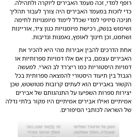
רופף למדי, זכה מעמד האבירים ליוקרה ולתהילה.
כדי לזכות במעמד האבירים היה צורך לעבור תהליך
חניכה סיזיפי למדי שכלל לימוד מיומנויות לחימה
ושימוש בנשק, רכישת מיומנויות כגון ציד, אוריינות
ושחמט, וכן חינוך לאומץ, נאמנות ונדיבות.
אחת הדרכים להבין אבירות מהי היא להכיר את
האבירים עצמם, בין אם אלו דמויות ספרותיות או
דמויות היסטוריות כמו ריצ'רד לב הארי. למעשה
הגבול בין תיעוד היסטורי להמצאה ספרותית בכל
הקשור באבירים הוא לעתים קרובות מטושטש, שכן
יצירות ספרות השפיעו על התנהגותם של אבירים
אמיתיים ואילו אבירים אמיתיים היו מקור בלתי נדלה
של השראה לכותבי הסיפורים.
המגן של אדוארד השלישי
סר גַלָהַאד מוצג בפני
מאנגליה, המלך ששלטונו
המלך ארתור ואבירי