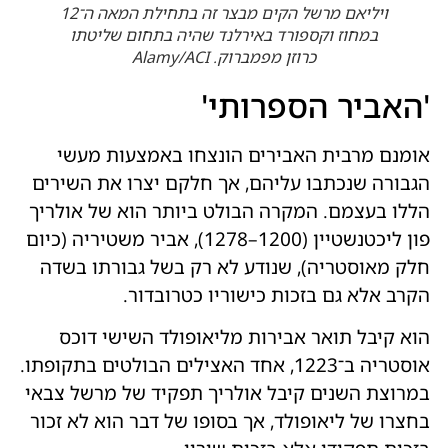
ויליאם מרשל הקים מבצר זה בתחילת המאה ה־12
במחוז וקספורד באירלנד שהיה בתחום שליטתו
כרוזן מפמברוק. Alamy/ACI
'האביר הספרותי'
אומנם מרבית האבירים הונצחו באמצעות מעשי
הגבורה שנכתבו עליהם, אך חלקם יצרו את השירים
הללו בעצמם. המקרה הבולט ביותר הוא של אולריך
פון ליכטנשטיין (1200–1278), אביר משטיריה (כיום
חלק מאוסטריה), שנודע לא רק בשל גבורתו בשדה
הקרב אלא גם בזכות כישוריו כטרובדור.
הוא קיבל תואר אבירות מליאופולד השישי דוכס
אוסטריה ב־1223, אחד האצילים הבולטים בתקופתו.
במרוצת השנים קיבל אולריך תפקיד של מרשל צבאי
בחצרו של ליאופולד, אך בסופו של דבר הוא לא זכור