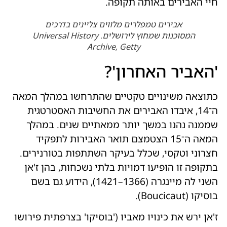
חיי האבירים באותה תקופה.
אבירים טמפלרים מלווים צליינים בדרכים
המסוכנות שמחוץ לירושלים. Universal History
Archive, Getty
'האביר האחרון'?
כתוצאה משינויים טקטיים שהתרחשו במהלך המאה
ה־14, איבדו האבירים את החשיבות האסטרטגית
שממנה נהנו במשך יותר ממאתיים שנים. במהלך
המאה ה־15 הצטמצם תואר האבירות לתפקיד
חצרוני וטקסי, שכלל בעיקר השתתפות בטורנירים.
בתקופה זו הופיעו דמויות בלתי נשכחות, בהן ז'אן
השני לה מיינגרה (1366–1421), הידוע גם בשם
בוסיקו (Boucicaut).
ז'אן ירש את כינויו מאביו ('בוסיקו' בצרפתית פירושו