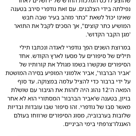
שהוצע לו כס המלכות החדש של ירושלים לאחר
נפילתה בידי הצלבנים. עם זאת גודפרי סירב בטענה
שאינו יכול לשאת "כתר מזהב בעיר שבה חבש
המושיע כתר קוצים", אך הסכים לקבל את התואר
'מגן הקבר הקדוש'.
במרוצת השנים הפך גודפרי לאגדה ונכתבו תילי
תילים של סיפורים על מסעו לארץ הקודש. אחד
הסיפורים שנקשרו בשמו מגולל את קורותיו של
'אביר הברבור', אביר אלמוני המופיע בסירה המושטת
על ידי ברבור כדי להציל עלמה במצוקה. עד סוף
המאה ה־12 נהוג היה לזהות את הגיבור עם שושלת
בויון, בטענה ש'אביר הברבור' המסתורי הוא לא אחר
מאשר סבו של גודפרי. זהו סיפור שבו עובדות ובדיות
שלובות בערבוביה, מסוג הסיפורים שרווחו בעולם
האנגלו־צרפתי בימי הביניים.