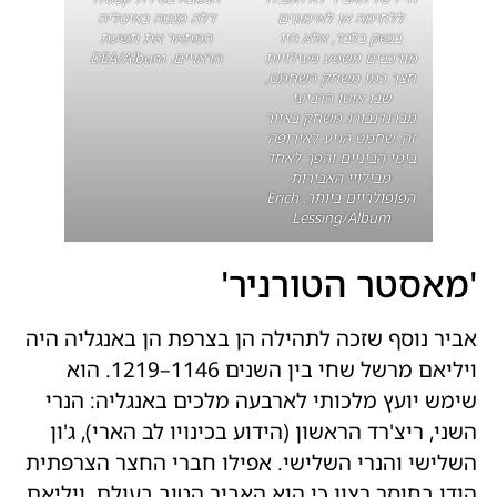
ללחימה או לאימונים
דלה מנטה באיטליה
בנשק בלבד, אלא היו
המתאר את תשעת
מורכבים משפע פעילויות
הראויים. DEA/Album
חצר כמו משחק השחמט,
שבו אוטו הרביעי
מברנדנבורג משחק באיור
זה. שחמט הגיע לאירופה
בימי הביניים והפך לאחד
מבילויי האבירות
הפופולריים ביותר. Erich
Lessing/Album
'מאסטר הטורניר'
אביר נוסף שזכה לתהילה הן בצרפת הן באנגליה היה
ויליאם מרשל שחי בין השנים 1146–1219. הוא
שימש יועץ מלכותי לארבעה מלכים באנגליה: הנרי
השני, ריצ'רד הראשון (הידוע בכינויו לב הארי), ג'ון
השלישי והנרי השלישי. אפילו חברי החצר הצרפתית
הודו בחוסר רצון כי הוא האביר הטוב בעולם. ויליאם