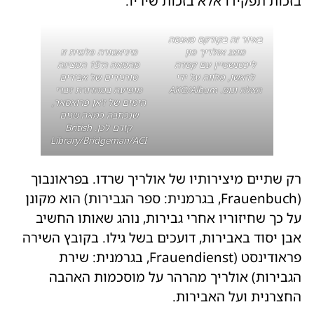
בזכות תפקידו אלא בזכות שיריו.
באיור זה בקודקס מאנסה
מוצג אולריך פון
מיניאטורה פלמית זו
ליכטנשטיין עם קסדה
מהמאה ה־15 המציגה
לראשו, מלווה על ידי
טורנירים של אבירים
האלה ונוס. AKG/Album
מופיעה במהדורת דברי
הימים של ז'אן פרואסאר,
שנכתבה כמאה שנים
קודם לכן. British
Library/Bridgeman/ACI
רק שתיים מיצירותיו של אולריך שרדו. בפראונבוך
(Frauenbuch, בגרמנית: ספר הגבירות) הוא מקונן
על כך שחיזוריו אחרי גבירות, נוהג שאותו החשיב
אבן יסוד באבירות, דועכים בשל גילו. בקובץ השירה
פראודינסט (Frauendienst, בגרמנית: שירת
הגבירות) אולריך מהרהר על מוסכמות האהבה
החצרנית ועל האבירות.