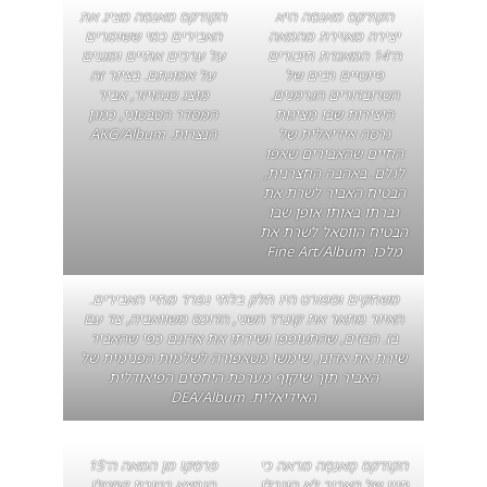
הקודקס מאנסה היא
הקודקס מאנסה מציג את
יצירה מאוירת מהמאה
האבירים כמי ששומרים
ה־14 המאגדת חיבורים
על ערכים אתיים ומגנים
פיוטיים רבים של
על אמונתם. בציור זה
הטרובדורים הגרמנים.
מוצג טנהויזר, אביר
היצירות שבו מציגות
המסדר הטבטוני, כמגן
גרסה אידיאלית של
הנצרות. AKG/Album
החיים שהאבירים שאפו
לגלם. באהבה החצרנית,
הבטיח האביר לשרת את
גברתו באותו אופן שבו
הבטיח הווסאל לשרת את
מלכו. Fine Art/Album
משחקים וספורט היו חלק בלתי נפרד מחיי האבירים.
האיור מתאר את קונרד השני, הדוכס משוואביה, צד עם
בז. הבזים, שהתעופפו ושירתו את אדונם כפי שהאביר
שירת את אדונו, שימשו מטאפורה לשלמות הפנימית של
האביר תוך שיקוף מערכת היחסים הפיאודלית
האידיאלית. DEA/Album
הקודקס מָאנֵסֶה מראה כי
פרסקו מן המאה ה־15
חייו של האביר לא הוגבלו
הנמצא בטירת קסטלו