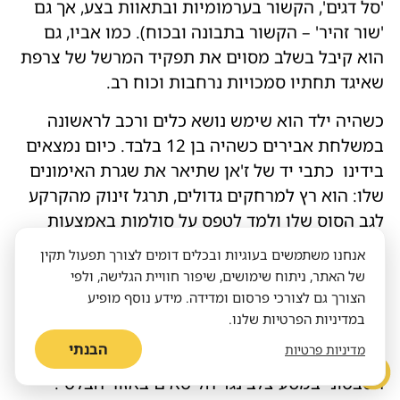
'סל דגים', הקשור בערמומיות ובתאוות בצע, אך גם
'שור זהיר' – הקשור בתבונה ובכוח). כמו אביו, גם
הוא קיבל בשלב מסוים את תפקיד המרשל של צרפת
שאיגד תחתיו סמכויות נרחבות וכוח רב.
כשהיה ילד הוא שימש נושא כלים ורכב לראשונה
במשלחת אבירים כשהיה ​​בן 12 בלבד. כיום נמצאים
בידינו כתבי יד של ז'אן שתיאר את שגרת האימונים
שלו: הוא רץ למרחקים גדולים, תרגל זינוק מהקרקע
לגב הסוס שלו ולמד לטפס על סולמות באמצעות
זרועותיו בלבד. בגיל 16 הוא זכה בתואר אבירות
אנחנו משתמשים בעוגיות ובכלים דומים לצורך תפעול תקין
והשתתף בקרב על רוזובק בפלנדריה, שבו הנחילו
של האתר, ניתוח שימושים, שיפור חוויית הגלישה, ולפי
הצרפתים תבוסה ניצחת לאויביהם.
הצורך גם לצורכי פרסום ומדידה. מידע נוסף מופיע
במדיניות הפרטיות שלנו.
במשך שני עשורים הוא היה גיבור בשדות הקרב
הבנתי
מדיניות פרטיות
באירופה. בשנת 1384 נלחם ז'אן לצד המסדר
הטבטוני במסע צלב נגד הליטאים באזור הבלטי.