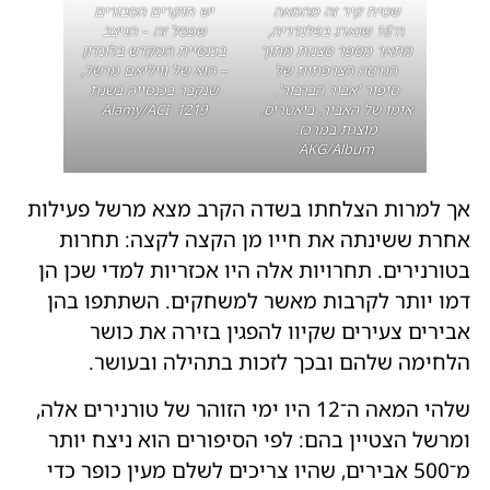
שטיח קיר זה מהמאה
יש חוקרים הסבורים
ה־16 שנארג בפלנדריה,
שפסל זה – הניצב
מתאר מספר סצנות מתוך
בכנסיית המקדש בלונדון
הגרסה הצרפתית של
– הוא של וויליאם מרשל,
סיפור 'אביר הברבור'.
שנקבר בכנסייה בשנת
אימו של האביר, ביאטריס,
1219. Alamy/ACI
מוצגת במרכז.
AKG/Album
אך למרות הצלחתו בשדה הקרב מצא מרשל פעילות
אחרת ששינתה את חייו מן הקצה לקצה: תחרות
בטורנירים. תחרויות אלה היו אכזריות למדי שכן הן
דמו יותר לקרבות מאשר למשחקים. השתתפו בהן
אבירים צעירים שקיוו להפגין בזירה את כושר
הלחימה שלהם ובכך לזכות בתהילה ובעושר.
שלהי המאה ה־12 היו ימי הזוהר של טורנירים אלה,
ומרשל הצטיין בהם: לפי הסיפורים הוא ניצח יותר
מ־500 אבירים, שהיו צריכים לשלם מעין כופר כדי