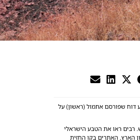
 הגדול ביותר שנגרם ב־60 שנות קיומה", קובע דוח שפורסם אתמול (ראשון) על
ש. רבים ראו את הטבע הישראלי
 הארץ. האתרים בקו החזית