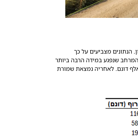
. הנתונים מצביעים על כך
לף דונם, מתוכם כ־196 אלף במחוז הצפון. המרחב שנפגע במידה הרבה ביותר
רחב הגולן, שבו נשרפו כ־116 אלף דונם, ובו שמורת הטבע יהודיה, שבה נשרפו כ־15.5 אלף דונם. לאחריה נמצאת שמורת