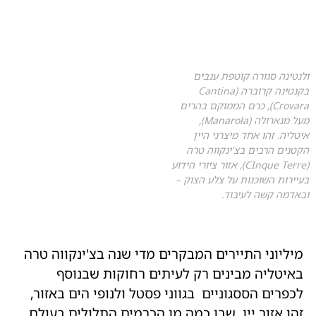
ולנטינה סגורה קוטפת ענבים
בקנטינה קרוברה (Cantina
Crovara), כרם הממוקם בהרים
מעל מנארולה (Manarola),
איטליה. זהו אחד מיצרני היין
הקטנים הרבים בצ'ינקווה טרה
(CInque Terre), אזור ציורי הידוע
בעיירות השוכנות על צלע הצוק –
ובאדמה קשה לעיבוד.
מיליוני התיירים המבקרים מדי שנה בצ'ינקווה טרה
באיטליה מבינים רק לעיתים רחוקות שבנוסף
לכפרים הססגוניים בגווני פסטל ולנופי הים באזור,
זהו אזור יין שבו כמה מן הכרמים התלולים בעולם.