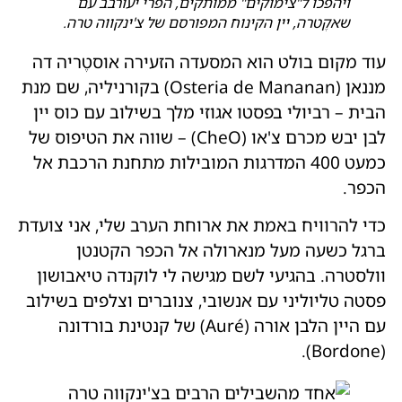
ויהפכו ל"צימוקים" ממותקים, הפרי יעורבב עם
שאקֶטרה, יין הקינוח המפורסם של צ'ינקווה טרה.
עוד מקום בולט הוא המסעדה הזעירה אוסטֶריה דה
מננאן (Osteria de Mananan) בקורניליה, שם מנת
הבית – רביולי בפסטו אגוזי מלך בשילוב עם כוס יין
לבן יבש מכרם צ'או (CheO) – שווה את הטיפוס של
כמעט 400 המדרגות המובילות מתחנת הרכבת אל
הכפר.
כדי להרוויח באמת את ארוחת הערב שלי, אני צועדת
ברגל כשעה מעל מנארולה אל הכפר הקטנטן
וולסטרה. בהגיעי לשם מגישה לי לוקנדה טיאבושון
פסטה טליוליני עם אנשובי, צנוברים וצלפים בשילוב
עם היין הלבן אורה (Auré) של קנטינת בורדונה
(Bordone).