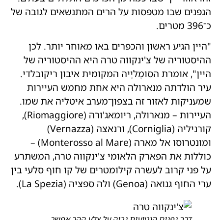
הגפנים שבו מטפסות על הרים המתנשאים לגובה של
כ־396 מטרים.
"היין הגיע ראשון והכפרים באו מאוחר יותר. לכן
ההיסטוריה של צ'ינקווה טרה היא ההיסטוריה של
היין", אומרת הסומֶליֶיה המקומית איבון ריקובלדי.
עיר הולדתה מנארולה היא אחת מחמש העיירות
שמעניקות לאזור זה בצפון־מערב איטליה את שמו.
העיירות – מנארולה, ריומאג'ורה (Riomaggiore),
קורניליה (Corniglia), ורנאצה (Vernazza)
ומונטרוסו אל מארה (Monterosso al Mare) –
כוללות את הפארק הלאומי צ'ינקווה טרה, המשתרע
על פני קרוב לעשרה קילומטרים של קו חוף סלעי בין
ערי החוף גנואה (Genoa) ולה ספציה (La Spezia).
דרך גפנים הנטועות גבוה על צלע ההר אפשר