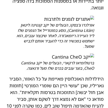
יותר בתיירות או במספנות הסמוכות בלה ספציה
וגנואה.
אורלנדו צ'בסקו, הבעלים של יקב קנטינה ליטאן
(Cantina Litàn), נוסע במונורייל אל הגפנים שלו
ליד העיירה ריומאג'ורה. לאחר שיבצור ענבים, הוא
ישתמש במכשיר זה כדי להעביר אותם לכביש
שמעל.
ברטולומיאו לרקארי, הבעלים של יקב Cantina
CheO, בוצר ענבים בכרם שלו מעל ורנאצה.
הידלדלות האוכלוסין מאיימת על כל האזור, הסביר
גאריליו, שכן "עושי היין הם שומרי המוּרֶטי [חומות
אבן חול יבשה] התומכות בטרסות חקלאיות". הוא
מודאג כי "אם לא נמצא דרך לשקם אותן, סביר
להניח שהאדמה תיפול שוב לים, כמו שקרה לפני 10