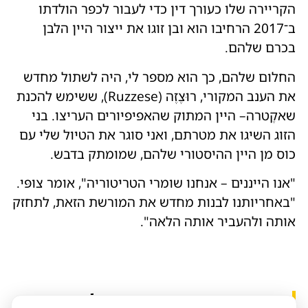
הקריירה שלו כעורך דין כדי לעבור לכפר הולדתו
ב־2017 הרחיבו הוא ובן זוגו את ייצור היין הלבן
בכרם שלהם.
החלום שלהם, כך הוא מספר לי, היה לשתול מחדש
את הענב המקורי, רוּצֶזֶה (Ruzzese), ששימש להכנת
שאקֶטרה– היין המתוק שהאפיפיורים העריצו. בני
הזוג השיגו את מטרתם, ואני סוגר את הטיול שלי עם
כוס מן היין ההיסטורי שלהם, שמומתק בדבש.
"אנו הייננים – אנחנו שומרי הטריטוריה", אומר צופּי.
"באחריותנו לבנות מחדש את המורשת הזאת, לתחזק
אותה ולהעביר אותה הלאה".
כתבות נוספות שיכולות