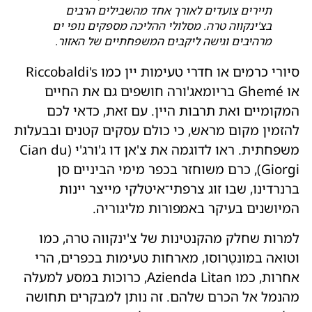
תיירים צועדים לאורך אחד מהשבילים הרבים
בצ'ינקווה טרה. מסלולי ההליכה מספקים נופי ים
מרהיבים וגישה ליקבים המשפחתיים של האזור.
סיורי כרמים או חדרי טעימות יין כמו Riccobaldi's
או Ghemé בריומאג'ורה חושפים גם את החיים
המקומיים ואת תרבות היין. עם זאת, כדאי לכם
להזמין מקום מראש, כי כולם עסקים קטנים ובבעלות
משפחתית. ראו לדוגמה את צ'אן דו ג'ורג'י (Cian du
Giorgi), כרם משוחזר בכפר מימי הביניים סן
ברנרדינו, שבו זוג צרפתי־איטלקי מייצר יינות
המיושנים בעיקר באמפורות מליגוריה.
למרות שחלק מהקנטינות של צ'ינקווה טרה, כמו
וטואה במונטֶרוסו, מארחות טעימות בכפרים, הרי
אחרות, כמו Azienda Lìtan, כרוכות במסע למעלה
מהנמל אל הכרם שלהם. זה נותן למבקרים תחושה