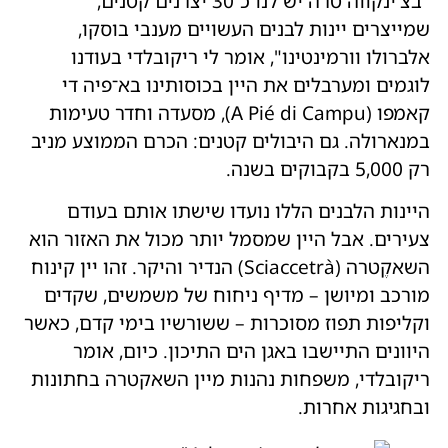
"בצ'ינקווה טרה יש לנו כ־30 יצרנים קטנים,
שמייצרים יינות לבנים העשויים מענבי בוסקו,
אלברולו וורמינטינו", אומר לי ריקובלדי בעודנו
לוגמים ומערבלים את היין בכוסותינו בא־פיה די
קאמפו (A Pié di Campu), מסעדה וחדר טעימות
במנארולה. גם היבולים קטנים: הכרם הממוצע מניב
רק 5,000 בקבוקים בשנה.
היינות הלבנים הללו נועדו שישתו אותם בעודם
צעירים. אבל היין שמסמל יותר מכול את האזור הוא
השאקֶטרה (Sciaccetrà) הנדיר והיקר. זהו יין קינוח
מורכב ומיושן – מדיף ניחוח של משמשים, שקדים
וקליפות תפוז מסוכרות – ששורשיו בימי קדם, כאשר
היוונים התיישבו באגן הים התיכון. כיום, אומר
ריקובלדי, משפחות נהנות מיין השאקטרה בחתונות
ובחגיגות אחרות.