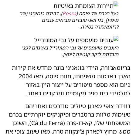
בעל הכרם של פוסה (
Possa
), דווידה בונאניני (שני
מימין), בנו ושני עובדים מביאים ענבים
לריומאג'ורה בסירה.
הענבים מועמסים על גבי המונורייל בארגזים לפני
הובלתם ליקב קנטינה ליטאן.
בריומאג'ורה, היידי בונאניני בונה מחדש את קירות
האבן באדמות משפחתו, חוות פוסה, מאז 2004.
כיום הוא מספר סיפורים על ייצור היין באזור
לתלמידי בית ספר מקומיים ומבקרים כאחד.
דווידה צופּי מארגן טיולים מודרכים ואחריהם
טעימות מלוות בהסברים ופיקניקים יוקרתיים בכרם
המשפחתי שלו, קא-דו-פרה (Cà du Ferrà), השוכן
ממש מחוץ לפארק צ'ינקווה טרה. מאז שעזב צופי את