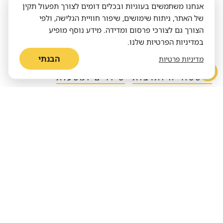
לעניין אותך​
אנחנו משתמשים בעוגיות ובכלים דומים לצורך תפעול תקין
של האתר, ניתוח שימושים, שיפור חוויית הגלישה, ולפי
הצורך גם לצורכי פרסום ומדידה. מידע נוסף מופיע
במדיניות הפרטיות שלנו.
בעלי חיים
מדע
סביבה
הבנתי
מדיניות פרטיות
היסטוריה ותרבות
טיולים ומסעות
כנף נמוכה מעל שדות:
סדרת צילומים של העוף
האלמוני