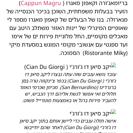
בריומאג'ורה וקאפון מאגרו (
Cappun Magru
)
הזעיר בבעלות משפחתית, השוכן בכיכר הכנסייה של
מנארולה. בנו של הבעלים של קאפון מאגרו מספר לי
שאופיים המינרלי של יינות האזור משתלב היטב עם
מאכלים מקומיים, החל מלזניית פירות ים של אימו
ועד ספגטי עם אנשובי מקומי המוגש במסעדת מיקי
(Ristorante Miky) הסמוכה.
עובד נושא ענבים שזה עתה נבצרו ליקב סיאן דו
ג'ורג'י ( Cian Du Giorgi) בכפר צ'ינקווה טרה בסן
ברנרדינו (San Bernardino). מכיוון שכרמי האזור
תלולים ואי אפשר לגשת אליהם דרך הכביש, יש
להעביר פירות ברגל או באמצעות מונורייל פשוט.
אישה תולה ענבים כדי ליישן אותם בתוך יקב סיאן
דו ג'ורג'י (Cian Du Giorgi) לאחר שהם יתייבשו