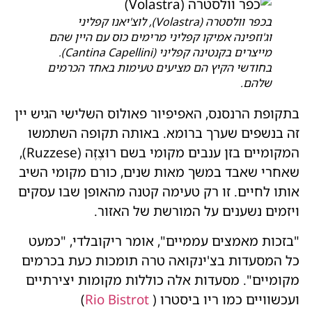
בכפר וולסטרה (Volastra), לוצ'יאנו קפליני
וג'וזפינה אמיקו קפליני מרימים כוס עם היין שהם
מייצרים בקנטינה קפליני (Cantina Capellini).
בחודשי הקיץ הם מציעים טעימות באחד הכרמים
שלהם.
בתקופת הרנסנס, האפיפיור פאולוס השלישי הגיש יין
זה בנשפים שערך ברומא. באותה תקופה השתמשו
המקומיים בזן ענבים מקומי בשם רוּצֶזֶה (Ruzzese),
שאחרי שאבד במשך מאות שנים, כורם מקומי השיב
אותו לחיים. זו רק טעימה קטנה מהאופן שבו עסקים
ויזמים נשענים על המורשת של האזור.
"בזכות מאמצים עממיים", אומר ריקובלדי, "כמעט
כל המסעדות בצ'ינקואה טרה תומכות כעת בכרמים
מקומיים". מסעדות אלה כוללות מקומות יצירתיים
ועכשוויים כמו ריו ביסטרו (
Rio Bistrot
)