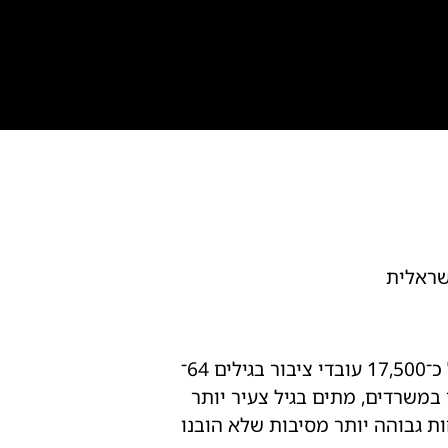
ישראלית
מחקר ארוך טווח ראשון מסוגו שנערך בבריטניה לפני יותר מ־50 שנים עקב אחר בריאותם של כ־17,500 עובדי ציבור בגילים 64־
ר במשרדים, מתים בגיל צעיר יותר
ת גבוהה יותר מסיבות שלא הובנו