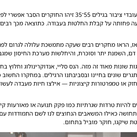
במחקר המשך שעקב אחר 10,300 עובדי ציבור בגילים 55־35
עה פחותה על קבלת החלטות בעבודה. כתוצאה מכך רבים 
, הראו מחקרים רבים שעקה מתמשכת עלולה לגרום לפגי
י דם, השמנת יתר וסוכרת, והיחלשות מערכת החיסון שמגבי
ות שונות מאוד זה מזה. הנס סליי, אנדוקרינולוג וחלוץ ב
 חזק או טמפרטורות קיצוניות — אילצו חיות מעבדה לעשות
 להיות טרדות שגרתיות כמו פקק תנועה או מאורעות קיצו
חושה כאילו המשאבים הנחוצים לנו לשם התמודדות עם הש
יטת שיקגו, חוקר מוביל בתחום.