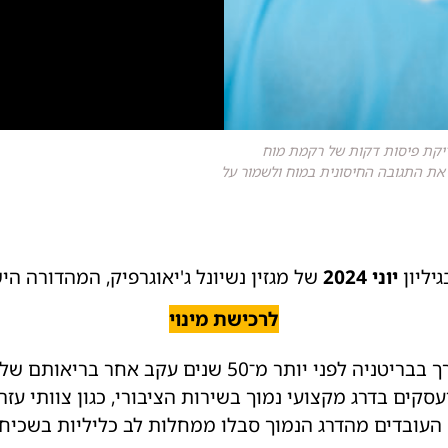
יקת פיסות דקות של רקמת מוח
 את התגובה החיסונית במוח ולשמור על
יליון
יוני 2024
של מגזין נשיונל ג'יאוגרפיק, המהדורה ה
לרכישת מינוי
ועסקים בדרג מקצועי נמוך בשירות הציבורי, כגון צוותי עז
 העובדים מהדרג הנמוך סבלו ממחלות לב כליליות בשכיחו