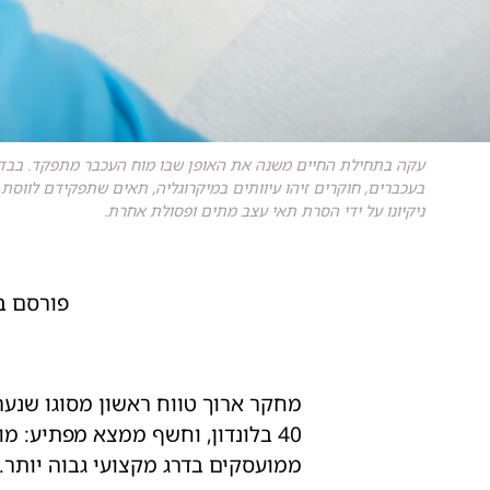
עקה בתחילת החיים משנה את האופן שבו מוח העכבר מתפקד. בבד
בעכברים, חוקרים זיהו עיוותים במיקרוגליה, תאים שתפקידם לווסת
ניקיונו על ידי הסרת תאי עצב מתים ופסולת אחרת.
פורסם בג
40 בלונדון, וחשף ממצא מפתיע: מ
ממועסקים בדרג מקצועי גבוה יותר.