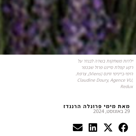
ילדות משחקות בשדה לבנדר על
רקע קפלת סיינט פרול שבכפר
הימי-ביינימי ווינס (Viens), צרפת.
Claudine Doury, Agence VU,
Redux
מאת מימי פרונלה הרננדז
29 באוגוסט, 2024