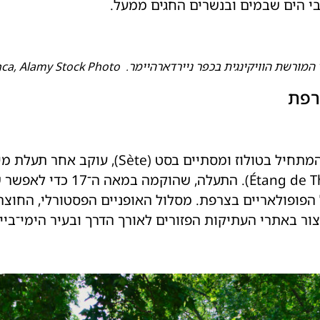
שת הוויקינגית בכפר ניירדארהיימר. R Franca, Alamy Stock Photo
רפת
(Garonne) ללגונה אטן דה תו (Thau
הפופולאריים בצרפת. מסלול האופניים הפסטורלי, החוצה 
תרי העתיקות הפזורים לאורך הדרך ובעיר הימי־ביינימית קרקסון