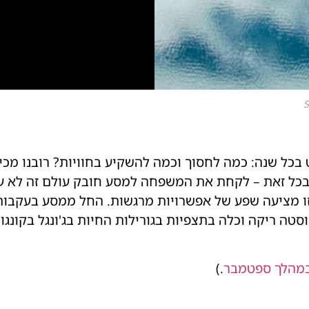
כל שנה: כמה לחסוך וכמה להשקיע בחוויות? רובנו מכיר
בכל זאת – לקחת את המשפחה למסע חובק עולם זה לא עני
ות זאת ב־2025 – שנה זו מציעה שפע של אפשרויות מרגשות. החל ממסע ב
טה ריקה וכלה בתצפיות בגורילות החיות בג'ונגל בקונגו
במהלך ספטמבר
.)