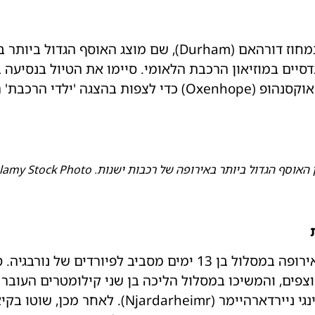
התחילו בעיירה שילדון (Shildon) במחוז דורהאם (Durham), ש
Valley במערב יורקשייר ורדו בכפר אוקסנהופ (Oxenhope) כדי 
דול ביותר באירופה של רכבות ישנות. Neil McAllister, Alamy Stock Photo
צפים, והמשיכו במסלול הליכה בן שני קילומטרים העובר 
גרזנים ובירי בחץ וקשת בכפר הוויקינגי ניירדארהיימר (r