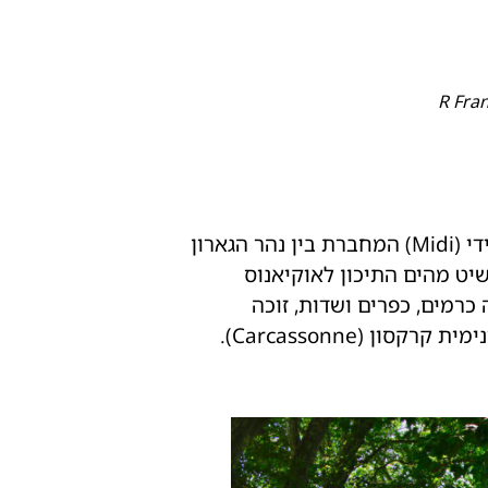
מסלול זה שאורכו 250 קילומטרים המתחיל בטולוז ומסתיים בסט (Sète), עוקב אחר תעלת מידי (Midi) המחברת בין נהר הגארון
Étang de ). התעלה, שהוקמה במאה ה־17 כדי לאפשר שיט מהים התיכון לאוקיאנוס
כרמים, כפרים ושדות, זוכה
 (Carcassonne).