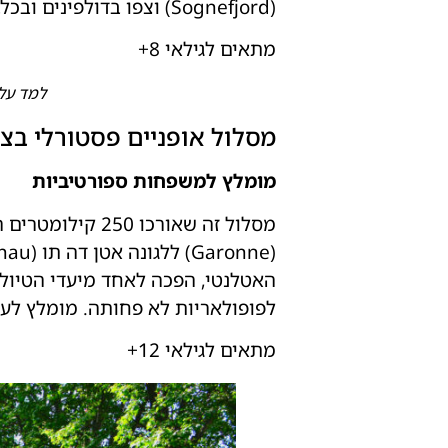
(Sognefjord) וצפו בדולפינים ובכלבי הים שבמים ובנשרים החגים ממעל.
מתאים לגילאי 8+
למד על המור
מסלול אופניים פסטורלי בצ
מומלץ למשפחות ספורטיביות
האטלנטי, הפכה לאחד מיעדי הטיול 
לפופולאריות לא פחותה. מומלץ לעצור בא
מתאים לגילאי 12+