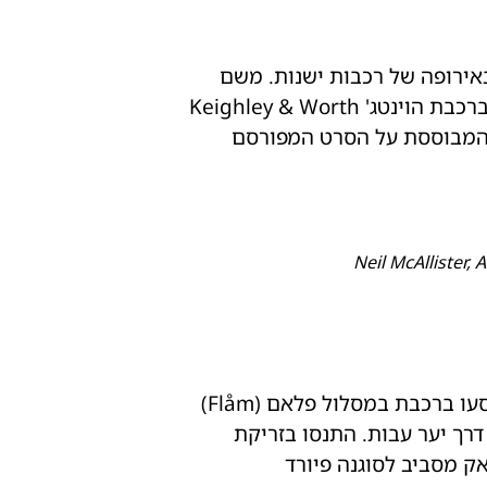
ם מוצג האוסף הגדול ביותר באירופה של רכבות ישנות. משם
המשיכו לעיר יורק לערוך ניסויים הנדסיים במוזיאון הרכבת הלאומי. סיימו את הטיול בנסיעה ברכבת הוינטג' Keighley & Worth
לצפות בהצגה 'ילדי הרכבת' המבוססת על הסרט המפורסם
חקרו את הנופים הפראיים ביותר באירופה במסלול בן 13 ימים מסביב לפיורדים של נורבגיה. סעו ברכבת במסלול פלאם (Flåm)
דרך יער עבות. התנסו בזריקת
Njardarheim). לאחר מכן, שוטו בקיאק מסביב לסוגנה פיורד