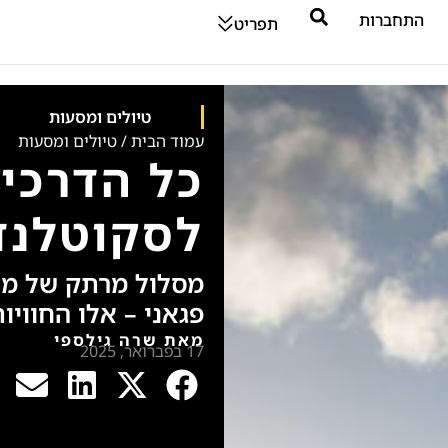
התחברות
תפריט
טיולים ומסעות
עמוד הבית
/
טיולים ומסעות
כל הדרכים
לסקוטלנד
מסלול מרתק של מור
פגאני – אלו החווי
מאת שרה גילספי
17 בפברואר, 2025