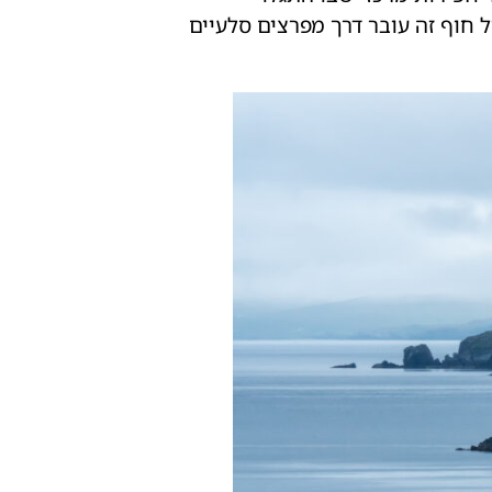
וגים חשובים של התרבות הפיקטית, שהתקיימה באיים עד המאה ה־10. שביל חוף זה עובר דרך מפרצים סלעיים