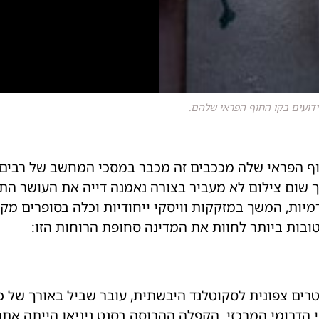
ידועים בקו החוף הפראי שלהם.
וף הפראי שלה מככבים זה מכבר במסכי המחשב של רבים מ
ך שום צילום לא מעביר בצורה נאמנה דייה את העושר התר
יות, המשך במזקקות וויסקי ייחודיות וכלה בסופרים מק
בות ביותר לחוות את המדינה סחופת הרוחות הזו:
נד, השוכנים כ־160 קילומטרים צפונית לסקוטלנד היבשתית, עובר שביל ב
ן סנט ניניאן (St. Ninian) לאי הדרומי המרכזי. הקפלה ההרוסה בסנט ניניאן 