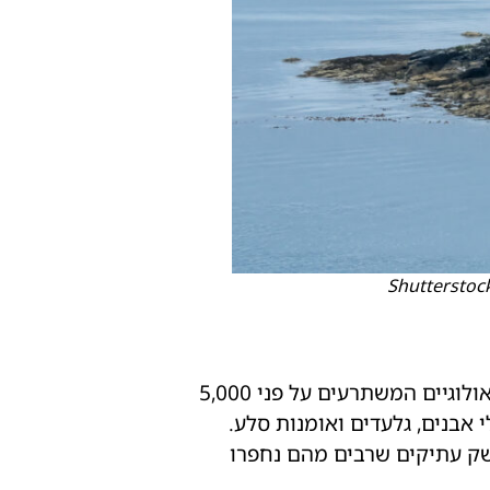
קילמרטין גלן (Kilmartin Glen), השוכן במערב ההיילנדס הסקוטים, כולל כ־350 אתרים ארכיאולוגיים המשתרעים על פני 5,000
אבנים, גלעדים ואומנות סלע.
נשק עתיקים שרבים מהם נחפרו