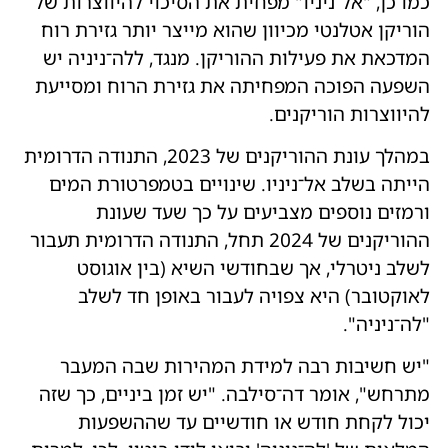
כמו כן, "אל־ניניו" מפחית את הסיכוי להיווצרות של
הוריקן אטלנטי מכיוון שהוא מייצר יותר גזירת רוח
המדכאת את פעילות ההוריקן. מנגד, ללה־ניניה יש
השפעה הפוכה המפחיתה את גזירת הרוח ומסייעת
להיווצרות הוריקנים.
במהלך עונת ההוריקנים של 2023, התנודה הדרומית
הייתה בשלב אל־ניניו. שינויים בטמפרטורת המים
ורמזים נוספים מצביעים על כך שעד שעונת
ההוריקנים של 2024 תחל, התנודה הדרומית תעבור
לשלב ניטרלי, אך שבחודשי השיא (בין אוגוסט
לאוקטובר) היא צפויה לעבור באופן חד לשלב
"לה־ניניה".
"יש חשיבות רבה למידת המהירות שבה המעבר
מתרחש", אומר דה־סילבה. "יש זמן ביניים, כך שזה
יכול לקחת חודש או חודשיים עד שההשפעות