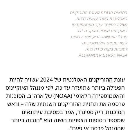
החזאים סבורים שעונת ההוריקנים
האטלנטית השנה עשויה להיות
פעילה במיוחד עקב התחממות מי
האוקיינוס ואירוע האקלים "לה
ניניה" הממשמש ובא, אשר עשויים
ליצור תנאים אולטימטיביים
לסערות בקנה מידה גדול.
ALEXANDER GERST, NASA
עונת ההוריקנים האטלנטית של 2024 עשויה להיות
הפעילה ביותר שתועדה עד כה, לפי מִננהל האוקיינוס
​​והאטמוספירה הלאומי (NOAA) של ארה"ב. הסוכנות
פרסמה את תחזית ההוריקנים השנתית שלה – וראש
הסוכנות, ריק ספינרד, אמר במסיבת עיתונאים
שמספר הסופות הצפויות השנה הוא "הגבוה ביותר
שהמִנְהָל פרסם אי פעם".