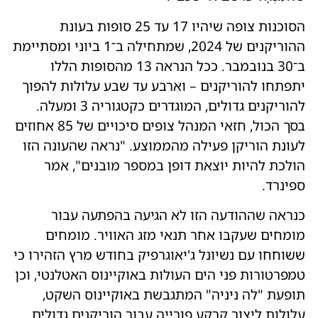
הסוכנות צופה שיהיו 17 עד 25 סופות בעונת
ההוריקנים של 2024, שמתחילה ב־1 ביוני ומסתיימת
ב־30 בנובמבר. ככל הנראה 13 מהסופות הללו
יתפתחו להוריקנים – וארבע עד שבע עלולות להפוך
להוריקנים גדולים, המוגדרים כקטגוריה 3 ומעלה.
בסך הכול, חזאי המנהל צופים סיכויים של 85 אחוזים
לעונת הוריקן פעילה מהממוצע. "נראה שהעונה הזו
הולכת להיות יוצאת דופן במספר מובנים", אמר
ספינרד.
כנראה שההודעה הזו לא הגיעה בהפתעה עבור
מומחים שעקבו אחר תנאי מזג האוויר. מומחים
ששוחחו עם נשיונל ג'יאוגרפיק בחודש מרץ הזהירו כי
טמפרטורות פני הים העולות באוקיינוס ​​האטלנטי, וכן
תופעת "לה ניניה" המתגבשת באוקיינוס ​​השקט,
עלולות ליצור קרקע פורייה עבור הוריקנים גדולים.