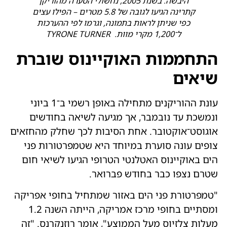
היבשה. בשנת 2005, נחשולי הסערה מהוריקן
קתרינה הגיעו לגובה של 5.8 מטרים – הפילו עצים
כפי שניתן לראות בתמונה, וגרמו לפי ההערכות
ל־1,200 מקרי מוות. TYRONE TURNER
התחממות האוקיינוס שוברת
שיאים
עונת ההוריקנים מתחילה באופן רשמי ב־1 ביוני
ונמשכת עד נובמבר, אך מגיעה לשיאה בחודשים
אוגוסט־אוקטובר. אחת הסיבות לכך שחלק מהחזאים
צופים עונה סוערת במיוחד היא שטמפרטורות פני
הים באוקיינוס ​​האטלנטי הטרופי הגיעו לשיאי חום
שטרם נצפו כבר בחודש פברואר.
"טמפרטורת פני הים באזור שמתחיל בחופי אפריקה
ומסתיים בחופי מרכז אמריקה, הייתה השנה 1.2
מעלות צלזיוס מעל הממוצע", אומר רוזנקרנס. "זה