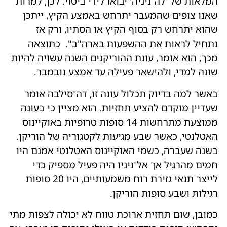
המלאות של 'לה־ניניה' יבואו לידי ביטוי. לכן, למרות
שאנו צופים שהמעבר יתרחש באמצע הקיץ, ייתכן
שהוא יתרחש רק בסוף הקיץ או הסתיו, ורק אז
נתחיל לראות את ההשפעות בארה"ב". כתוצאה
מכך, הוא אומר, עונת ההוריקנים השנה עשויה להיות
שונה למדי, ולהישאר פעילה עד אמצע נובמבר.
באשר למה בדיוק תכלול עונה זו, דה־סילבה אומר
שעדיין מוקדם להציע תחזיות. הוא מציין כי בעונה
ממוצעת מתרחשות 14 סופות טרופיות באוקיינוס ​​
האטלנטי, כאשר שבע מגיעות לקטגוריה של הוריקן.
בשנה שעברה, כשמי האוקיינוס האטלנטי אמנם היו
חמים מהרגיל אך אל־ניניו היה פעיל מספיק כדי
לייצר תנאי גזירת רוח משמעותיים, היו 20 סופות
רגילות ושבע סופות הוריקן.
כמובן, שום תחזית ארוכת טווח לא יכולה לצפות מתי