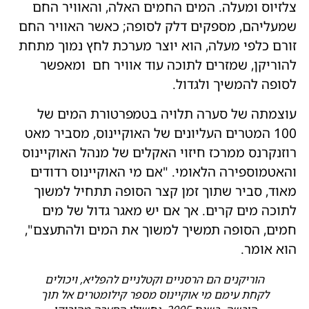
צלזיוס ומעלה. המים החמים האלה, והאוויר החם
שמעליהם, מספקים דלק לסופה; כאשר האוויר החם
זורם כלפי מעלה, הוא יוצר מערכת לחץ נמוך מתחת
להוריקן, שמזרים לתוכה עוד אוויר חם ומאפשר
לסופה להמשיך ולגדול.
עוצמתה של סערה תלויה בטמפרטורת המים של
100 המטרים העליונים של האוקיינוס, מסביר מאט
רוזנקרנס ממרכז חיזוי האקלים של מנהל האוקיינוס ​​
והאטמוספירה הלאומי. "אם מי האוקיינוס רדודים
מאוד, סביר שתוך זמן קצר הסופה תתחיל למשוך
לתוכה מים קרים. אך אם יש מאגר גדול של מים
חמים, הסופה תמשיך למשוך את המים ולהתעצם",
הוא אומר.
הוריקנים הם הרסניים וקטלניים להפליא, ויכולים
לקחת עימם מי אוקיינוס מספר קילומטרים אל תוך