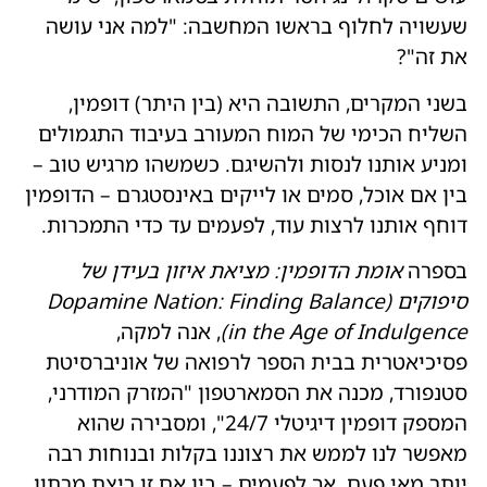
שעשויה לחלוף בראשו המחשבה: "למה אני עושה
את זה"?
בשני המקרים, התשובה היא (בין היתר) דופמין,
השליח הכימי של המוח המעורב בעיבוד התגמולים
ומניע אותנו לנסות ולהשיגם. כשמשהו מרגיש טוב –
בין אם אוכל, סמים או לייקים באינסטגרם – הדופמין
דוחף אותנו לרצות עוד, לפעמים עד כדי התמכרות.
בספרה
אומת הדופמין: מציאת איזון בעידן של
סיפוקים
(
Dopamine Nation: Finding Balance
(in the Age of Indulgence
, אנה למקה,
פסיכיאטרית בבית הספר לרפואה של אוניברסיטת
סטנפורד, מכנה את הסמארטפון "המזרק המודרני,
המספק דופמין דיגיטלי 24/7", ומסבירה שהוא
מאפשר לנו לממש את רצוננו בקלות ובנוחות רבה
יותר מאי פעם. אך לפעמים – בין אם זו ריצת מרתון,