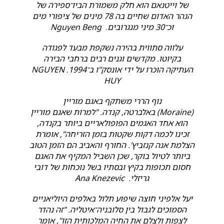
של וייטנאם הוא חלק משמורת הביו־ספירה של
הנהר האדום שחיים בה 78 מינים של ציפורי מים
וכ־30 מיני מנגרובים. Nguyen Beng
עלווה סתווית בהירה נשקפת מבעד לפגודה
בקיוטו. מקדשים וגנים רבים ברחבי הבירה
העתיקה הוכרו על ידי אונסק"ו ב־1994. NGUYEN
HUY
נוף הררי משתקף באגם מוריין
(Moraine) באלברטה, קנדה. "למרות שאגם מוריין
הוא אחד האגמים הפופולאריים ביותר בקנדה,
זכינו לכמה דקות שקטות בזמן הזריחה", אומרת
הצלמת אנה קנזביץ'. החורף והאביב הם הזמן הטוב
ביותר לטיול בוקר, שכן השביל המקיף את האגם
חסום תכופות בקיץ ובסתיו בשל נוכחות של דובי
גריזלי. Ana Knezevic
יעל אלפיני חוצה שיפוע תלול באלפים היוליאניים
הסמוכים לגבול בין סלובניה־איטליה. "זה נהדר
לצפות ולצלם את החיה המלכותית הזו", אומר