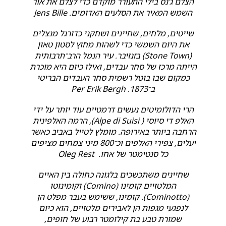
הצלם ג'נס בילי התעורר מוקדם כדי לצלם את אור
השמש המאיר את הסלעים האדומים. Jens Bille
שייטים, מלחים, שחיינים ושחקני כדורגל מנצלים
את היום השמשי כדי לשהות מחוץ לסטון טאון
(Stone Town) בזנזיבר. עיר הנמל הרב־תרבותית
הייתה מרכז של סחר עבדים, ואילו כיום היא מוכרת
כמקום שבו בוטל רשמית סחר העבדים הבריטי
ב־1873. Per Erik Bergh
הרי הדולומיטים נעשים דרמטיים עוד יותר על ידי
האלפ די סיוסי ( Alpe di Suisi), הרמה האלפינית
הרחבה ביותר באירופה. מומלץ לטייל באביב כאשר
יעלים, צפירי האלפים וכ־800 מיני צמחים מציפים
כל סנטימטר של אחו. Oleg Rest
שחיינים משתכשכים בלגונה כחולה בין האיים
המלטזיים קומינו (Comino) וקומינוטו
(Cominotto). קומינו, ששימש בעבר מפלט הן
לנפגעי מגפות הן לאבירים מלטזיים, הוא כיום
שמורת טבע בת קילומטר רבוע של חופים,