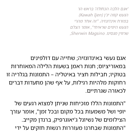
'אגם הלבה הכחולה' בראש הר
הגעש קווה יג'ן (Kawah Ijen)
במזרח אינדונזיה. "זה אחד מהרי
הגעש היפים שראיתי", אומר הצלם
שרווין מגסינו. Sherwin Magsino,
אגם געשי באינדונזיה; שחייה עם דולפינים
במאוריציוס; חנות ראמן בשעות הלילה המאוחרות
בטוקיו; חבילות חציר באיטליה – התמונות בגלריה זו
רחוקות מלהיות רגילות, על אף שהן מתעדות דברים
לכאורה שגרתיים.
"התמונות הללו מוכיחות שניתן למצוא רגעים של
יופי ושל משמעות בכל מקום ובכל זמן", אומר עורך
הצילומים של נשיונל ג'יאוגרפיק, ברנדן מקייב.
"התמונות שבחרנו מעוררות רגשות חזקים על ידי