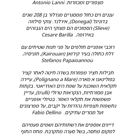
מצפורים ומכוורות. Antonio Lanni
עננים וים כחול ממסגרים מגדלור בן 208 שנים
בדוניגל (Donegal), אירלנד. צוקי סילווה
(Slieve) הסמוכים הם מצוקי הים הגבוהים
באירופה. Cesare Barilla
רוכבי אופניים חולפים על פני חנות שטיחים עם
דלת כחולה בעיר קירואן (Kairouan), תוניסיה.
Stefanos Papaioannou
חבילות חציר מפוזרות בשדה חיטה לאחר קציר
בפולינאנו א מארה (Polignano a Mare), עיירה
חקלאית השוכנת על שפת הים האדריאטי. בקתות
אבן מסורתיות, הנקראות טרולי (trulli), עדיין
משמשות את חקלאי האזור. בטיולי אופניים
נחשפות תצפיות נהדרות על יקבים, על מפרצונים
ועל מנזרים עתיקים. Fabio Dellino
דייגים אוספים את רשתותיהם ושמים פעמיהם
למקום מחסה, בשל סערה מתקרבת. מחוז החוף