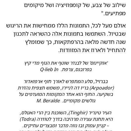
שילוב של צבע, של קומפוזיציה ושל מיקומים
מפתיעים."
אולם מעל לכל, התמונות הללו ממחישות את הריגוש
שבטיול. השתמשו בתמונות אלה כהשראה לתכנון
שנה חדשה מלאה בהרפתקאות, כך שמומלץ
להתחיל ולארוז את המזוודות.
'אוקיינוס' ​​של לבנדר שוטף את הנוף מדי קיץ
בפרובנס, צרפת. Q-lieb In
בברזיל, סלע המתפרש לאורך חוף ארפואדור
(Arpoador) בריו דה ז'ניירו, משמש תצפית נהדרת
בשקיעה. החוף הוא אחד המקומות המועדפים על
גולשים מקומיים. M. Beralde
העיר טינריר (Tinghir), השוכנת בין הרי האטלס,
היא תחנת עצירה מרהיבה בדרך לטודרה (Todra)
– קניון עמוק ובו נווה מדבר ומבצרים עתיקים.