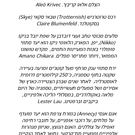
הצלם אלאו קריבץ'. Aleö Krivec
רכס טרוטרניש (Trotternish) שבאי סקאי (Skye)
בסקוטלנד. Claire Blumenfeld
סלעים מכוסי טחב ועצי דובדבן על שפת יובל בניקו
(Nikko), יפן. הפארק הלאומי ניקו הוא יעד סתווי
פופולרי בזכות המעיינות החמים, מקדש טושוגו
המפואר, ויותר מתריסר מפלים. Amano Chikara
ירח סתווי ענק מרחף מעל קוטג'ים ומרעה בעיירה
שקטה בחוף טסמניה, כ־250 קילומטרים דרומית
לאוסטרליה. לאחר שנים שבהן הצטיירה כארץ של
אסירים ושל מפעלים תעשייתיים, טסמניה של היום
מלאה באקולודג'ים, במסלולי הליכה אלפיניים,
ביקבים וברפטינג. Lester Lau
אגם אנסי (Annecy) במזרח צרפת הוא יעד מועדף
על מלחים, על רוכבי אופניים, על חובבי רחיפה
ואפילו על צוללנים. האגם הנוצץ, שניזון מנהרות
אלפיניים וממעיין תת־קרקעי, נחשב לאחד הנקיים