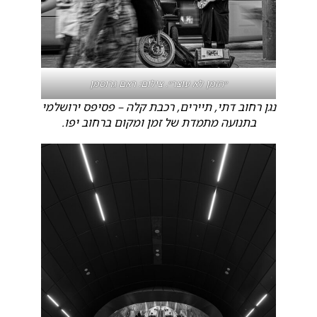
״הזמן לא עוצר״. צילום: ראם גרוסמן
נגן רחוב דתי, תיירים, רכבת קלה – פסיפס ירושלמי
בתנועה מתמדת של זמן ומקום ברחוב יפו.