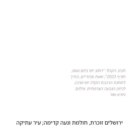
חביב הקהל: "רחוב יפו ביום גשם,
חורף 2023"; שעת צוהריים, בדרך
לתחנת הרכבת הקלה יפו מרכז,
לכיוון הגבעה הצרפתית. צילום:
גיורא שור
ירושלים זוכרת, חולמת ונעה קדימה; עיר עתיקה