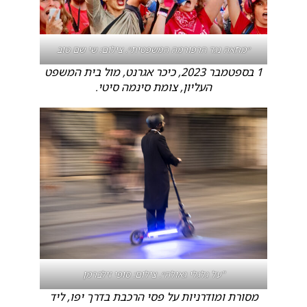
״מחאה נגד הרפורמה המשפטית״. צילום: שי שם טוב
1 בספטמבר 2023, כיכר אגרנט, מול בית המשפט
העליון, צומת סינמה סיטי.
"על גלגלי גאולה״. צילום: סופי זילברמן
מסורת ומודרניות על פסי הרכבת בדרך יפו, ליד