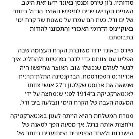
סודותיו. ג'ון שירס ומנסן באונד ידעו זאת היטב.
השניים הקדישו שנים לחיפוש האוצר הגדול ביותר
של ים ודל. כעת הם עמדו על משטח של קרח ימי
באוקיינוס הדרומי האכזרי והתכוננו להודות
בתבוסתם.
שירס ובאונד ירדו משוברת הקרח העצומה שבה
הפליגו עם צוותם כדי לדבר בפרטיות ולהחליט איך
לבשר לעולם שנכשלו שוב. האוצר שחיפשו היה
אנדיורנס המפורסמת, הברקנטינה התלת־תרנית
שנשאה את ארנסט שקלטון ו־27 אנשי צוותו
לאנטארקטיקה ב־1914 לפני שנמחצה על ידי
המעטה העבה של הקרח הימי ונבלעה בים ודל.
מטרת המשלחת ההיא הייתה לעגון באנטארקטיקה
ולחצות אותה ברגל, אך מסעה הפך לסאגה של
הישרדות ולאחד הסיפורים המתועדים ביותר של