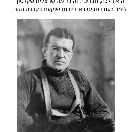
"היא הלכה, חברים", זה כל מה שהצליח שקלטון
לומר בעודו מביט באנדיורנס שוקעת בקברה הקר.