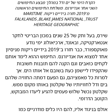
הקרח הימי של ים ודל במהלך מבצע החיפושים
השני אחר אנדיורנס. משלחת החיפושים הראשונה
מ־2019 חזרה בידיים ריקות. MARITIME
FALKLANDS ,BLAKE JAMES NATIONAL ,TRUST
HERITAGE GEOGRAPHIC
שירס, בעל ותק של 25 שנים במכון הבריטי לחקר
אנטארקטיקה, ובאונד, ארכיאולוג ימי נודע
מאוקספורד, כבר חזרו ב־2019 בידיים ריקות מניסיון
אחד למצוא את אנדיורנס. החיפוש ההוא לימד אותם
לקחים כואבים וגם הקנה להם תובנות חשובות
שהקפידו ליישמן כעת בשובם אל אותו הים. אך
למרות כל מאמציהם, גם הפעם דמתה החוויה שלהם
בים ודל לחוויותיו של שקלטון באותו מקום ממש.
שקלטון נכשל שלוש פעמים להגיע ליעדו המבוקש,
הקוטב הדרומי.
אולם בניגוד אליו, להם היו כלים מודרניים כמו