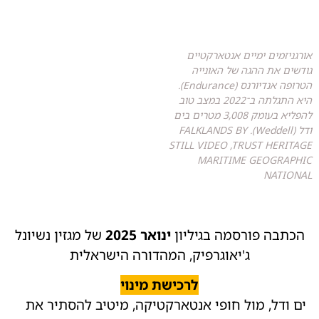
אורגניזמים ימיים אנטארקטיים
גודשים את ההגה של האונייה
הטרופה אנדיורנס (Endurance).
היא התגלתה ב־2022 במצב טוב
להפליא בעומק 3,008 מטרים בים
ודל (Weddell). FALKLANDS BY
STILL VIDEO ,TRUST HERITAGE
MARITIME GEOGRAPHIC
NATIONAL
הכתבה פורסמה בגיליון
ינואר 2025
של מגזין נשיונל
ג'יאוגרפיק, המהדורה הישראלית
לרכישת מינוי
ים ודל, מול חופי אנטארקטיקה, מיטיב להסתיר את