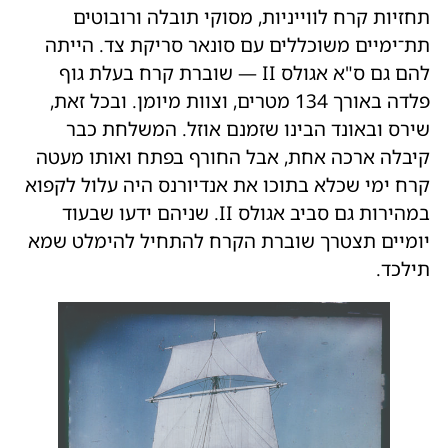
תחזיות קרח לווייניות, מסוקי תובלה ורובוטים
תת־ימיים משוכללים עם סונאר סריקת צד. הייתה
להם גם ס"א אגולס II — שוברת קרח בעלת גוף
פלדה באורך 134 מטרים, וצוות מיומן. ובכל זאת,
שירס ובאונד הבינו שזמנם אוזל. המשלחת כבר
קיבלה ארכה אחת, אבל החורף בפתח ואותו מעטה
קרח ימי שכלא בתוכו את אנדיורנס היה עלול לקפוא
במהירות גם סביב אגולס II. שניהם ידעו שבעוד
יומיים תצטרך שוברת הקרח להתחיל להימלט שמא
תילכד.