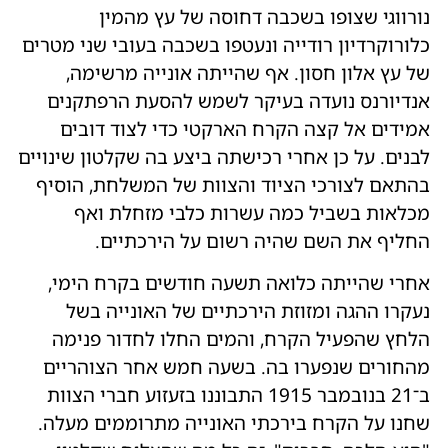
נורווגי שצופו בשכבה דחוסה של עץ מהמין
כלורוקרדיון רודייה ונעטפו בשכבה בעובי שני מטרים
של עץ אלון חסון. אף שהייתה אונייה מרשימה,
אנדיורנס נועדה בעיקר לשמש להסעת הרפתקנים
אמידים אל קצה הקרח הארקטי כדי לצוד דובים
לבנים. על כן אחרי רכישתה ביצע בה שקלטון שינויים
בהתאם לצורכי הציוד והצוות של המשלחת, הוסיף
מכלאות בשביל כמה עשרות כלבי מזחלת ואף
החליף את השם שהיה רשום על הירכתיים.
אחרי שהייתה כלואה תשעה חודשים בקרח הימי,
נעקרו ההגה ומזוזת הירכתיים של האונייה בשל
הלחץ שהפעיל הקרח, והמים החלו לחדור פנימה
מהחורים שנפערו בה. בשעה חמש אחר הצוהריים
ב־21 בנובמבר 1915 התבוננו בזעזוע חברי הצוות
שחנו על הקרח בירכתי האונייה מתרוממים מעלה.