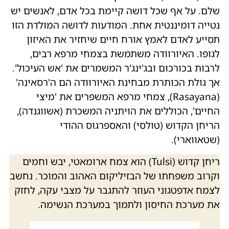
שלם. על אף שכל דושה קיימת בכל אדם, לאנשים יש
נטייה דומיננטית אחת. המודעות לדושה המולדת הזו
תסייע לאדם לאמץ אורח חיים שיחזיר את האיזון
לגופו. האיורוודה משתמשת בצמחי מרפא רבים,
לרבות בכורכום ובג'ינג'ר המשמרים את 'אש העיכול'.
אך גולת הכותרת מבחינת האיורוודה הם ה'רסאינה'
(Rasayana), צמחי מרפא המשפרים את 'מיצי
החיים', הכוללים את הויתניה המשכרת (אשווגנדה),
הריחן הקדוש (טולסי) והאספרגוס ההודי
(שטאווארי).
ריחן קדוש (Tulsi) הוא צמח ארומאטי, יבש וחמים
וקרוב משפחתו של הבזיליקום האהוב והמוכר. נחשב
לצמח אדפטגוני העוזר להתגבר על מצבי עקה, לחזק
את מערכת החיסון ולתמוך במערכת הנשימה.