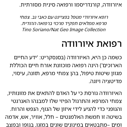
איורוודה, קורנדריסמו ורפואה סינית מסורתית.
רופא איורוודי מטפל בפציינט עם כאבי גב. צמחי
מרפא ממלאים תפקיד מרכזי ברפואה ההודית.
Tino Soriano/Nat Geo Image Collection
רפואת איורוודה
כשמה כן היא, האיורוודה (בסנסקריט: 'ידע החיים
הארוכים') הינה רפואה מוכוונת אורח חיים הכוללת
מגוון שיטות טיפול, בהן צמחי מרפא, תזונה, עיסוי,
מדיטציה ויוגה.
האיורוודה גורסת כי על האדם להתאים את מזונותיו,
צמחי המרפא והתרגול הפיזי שלו למבנהו האנרגטי
והגופני כדי להגיע לידי איזון של הגוף, הנפש והרוח.
בשיטה זו חמשת האלמנטים – חלל, אוויר, אש, אדמה
ומים –מתבטאים במינונים שונים במזגו, בגופו ובמצב