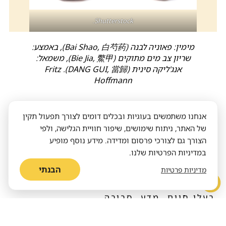
Shutterstock.
מימין: פאוניה לבנה (Bai Shao, 白芍药), באמצע:
שריון צב מים מתוקים (Bie Jia, 鱉甲), משמאל:
אנג'ליקה סינית (DANG GUI, 當歸). Fritz
Hoffmann
אנחנו משתמשים בעוגיות ובכלים דומים לצורך תפעול תקין
של האתר, ניתוח שימושים, שיפור חוויית הגלישה, ולפי
כתבות נוספות שיכולות
הצורך גם לצורכי פרסום ומדידה. מידע נוסף מופיע
לעניין אותך​
במדיניות הפרטיות שלנו.
הבנתי
מדיניות פרטיות
בעלי חיים
מדע
סביבה
היסטוריה ותרבות
טיולים ומסעות