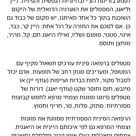
לפגוע בזרימת הצ'י ובחיוניות הנפשית והפיזית. ליין
וליאנג, המסמלים את האנרגיה הדואלית של היקום
השוכנת בתוך כל אחד מאיתנו, יש מקום של כבוד גם
כן. אם לסכם את התורה על רגל אחת: היין קר, כבד,
איטי, סטטי, מופנם ושליו, ואילו היאנג חם, קל, מהיר,
מוחצן ותוסס.
מטפלים ברפואה סינית עורכים תשאול מקיף עם
המטופל, ומעריכים מגוון רחב של תופעות. אדם יכול
לסבול מקור, לחות כבדות ועייפות (עודף יין) או
מיובש, חום וחוסר שקט (עודף יאנג). דורות של
מטפלים סיווגו מזונות וצמחי מרפא לחמש קבוצות
מסורתיות: מתוק, מלוח, מר, חריף וחמוץ.
הרפואה הסינית המסורתית מסווגת את מזונות
וצמחי המרפא גם לפי איכותם היינית או היאנגית.
צמחים ומאכלים בעלי אופי קריר ומלחלח נחשבים