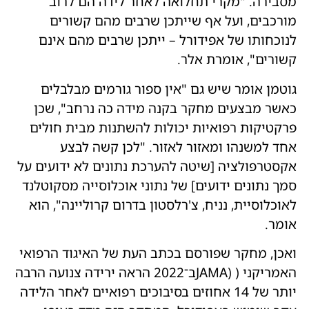
מסבירה. "מקרי תחלואה לאחר לידה הם לרוב
מורכבים, ועל אף שייתכן שרבים מהם קשורים
לנוכחותו של אפידורל – ייתכן שרבים מהם אינם
קשורים", אומרת אלר.
גוטמן אומר שיש גם "אין ספור גורמים מבלבלים
כאשר מבצעים מחקר בקנה מידה כה נרחב", שכן
פרקטיקות רפואיות יכולות להשתנות מבית חולים
אחד למשנהו ומאזור לאזור. "לכן קשה לבצע
אקסטרפולציה [שיטה להערכת נתונים לא ידועים על
סמך נתונים ידועים] של נתוני אוכלוסייה מסקוטלנד
לאוכלוסיית, נניח, צ'רלסטון בדרום קרוליינה", הוא
אומר.
ואכן, מחקר שפורסם בכתב העת של האיגוד הרפואי
האמריקני ( (JAMAב־2022 הראה ירידה צנועה הרבה
יותר של 14 אחוזים בסיבוכים רפואיים לאחר הלידה