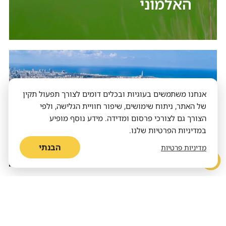
האלמוני
אנחנו משתמשים בעוגיות ובכלים דומים לצורך תפעול תקין
שבעי רצון בערים
של האתר, ניתוח שימושים, שיפור חוויית הגלישה, ולפי
הצורך גם לצורכי פרסום ומדידה. מידע נוסף מופיע
הירוקות
במדיניות הפרטיות שלנו.
הבנתי
מדיניות פרטיות
התזונה שעומדת במבחן הזמן
על השיש או במקרר? כך תאחסנו פירות
וירקות באופן מיטבי