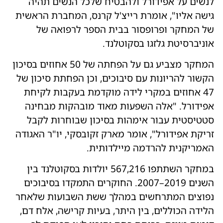
לנשים על אפידורל ולהבטיח שלכל הנשים תהיה
גישה אליו", אומרת רייצ'ל קרנס, המחברת הראשית
של המחקר ופרופסור בבית הספר לרפואה של
אוניברסיטת גלזגו בסקוטלנד.
המחקר מצביע גם על הפחתה של 50 אחוזים בסיכון
הקשור להריונות עם סיבוכים, וכן הפחתת סיכון של
47 אחוזים במקרי לידה מוקדמת בעקבות לקיחת
אפידורל. "אלה השפעות מאוד מובהקות מבחינה
סטטיסטית עבור אימהות בסיכון שבוחרות לקבל
זריקת אפידורל", אומר מארק זקובסקי, יו"ר האגודה
האמריקנית להרדמה מיילדותית.
במחקר השתתפו 567,216 יולדות בסקוטלנד בין
השנים 2019–2007. החוקרים התמקדו בסיבוכים
נפוצים המתרחשים במהלך ששת השבועות שלאחר
הלידה הכוללים, בין היתר, בעיות קרישה, אלח דם,