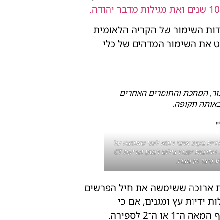
בדות השימור של הקריה הלאומית
רוט את השימור המדהים של כלי
עור, המתכת והחומרים האחרים
באותה תקופה.
רית בקרב אויבי רומא לפני שאומצה על
ידי צבא האימפריה במאה ה־2 לספירה. החרבות יעברו צילום רנטגן וסריקת CT
ע כיצד הן נוצרו.
הברזל הן מסוג רומי המכונה ספאטה (Spatha), חרב פיפיות ארוכה ששימשה את חיל הפרשים
החרבות הן באורך של כ־60 סנטימטרים וכוללות ידיות עץ ומגנים, אם כי
ה־2 לספירה.