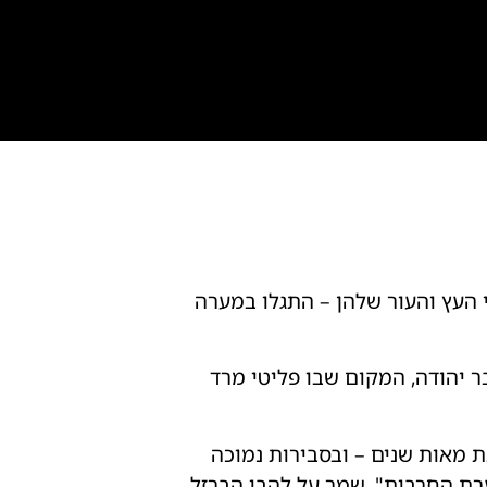
שהשתמרו בצורה יוצאת דופן במשך כמעט 2,000 שנים בנדני העץ והעור שלהן – התגלו במערה
־2 או ה־3 לספירה בתוך מערה במדבר יהודה, המקום שבו פליטי מרד
ת מאות שנים – ובסבירות נמוכה
ערת החרבות", שמר על להבי הברזל