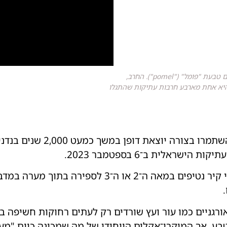
חוקר מכוונן טריז קצף המגן על מוט הברזל הייחודי של חרב רומית עם טבעת "פומל" ("pomel"). החרב,
 בקרב צבאות האימפריה במאה ה־2 לספירה, היא אחת מארבע חרבות עתיקות שהתגלו
ארבע חרבות מהתקופה הרומית 
שראלית ב־6 בספטמבר 2023.
כלי הנשק העתיקים הוסתרו מאחורי קיר נטיפים במאה ה
.
רגניים כמו עור ועץ שורדים רק לעתים רחוקות חשיפה ב
טבע. אך המיקרו־אקלים הייחודי של מה שמכונה כיום "מ