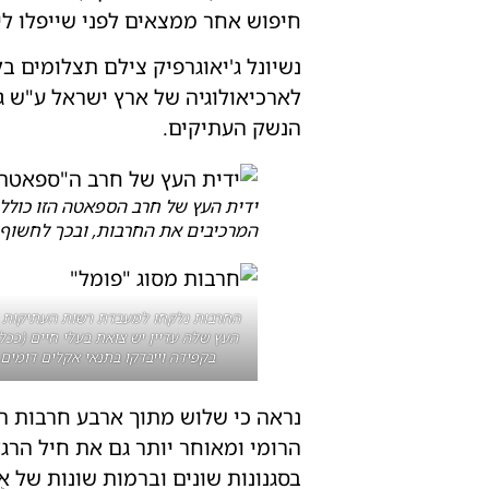
חיפוש אחר ממצאים לפני שייפלו לי
נשיונל ג'יאוגרפיק צילם תצלומים 
לארכיאולוגיה של ארץ ישראל ע"ש ג'י
הנשק העתיקים.
ידית העץ של חרב הספאטה הזו כולל
המרכיבים את החרבות, ובכך לחשוף מ
החרבות נלקחו למעבדת רשות העתיקות ב
העץ שלה עדיין יש צואת בעלי חיים (ככל
בקפידה וייבדקו בתנאי אקלים דומים
בסגנונות שונים וברמות שונות של אֻמָּנ