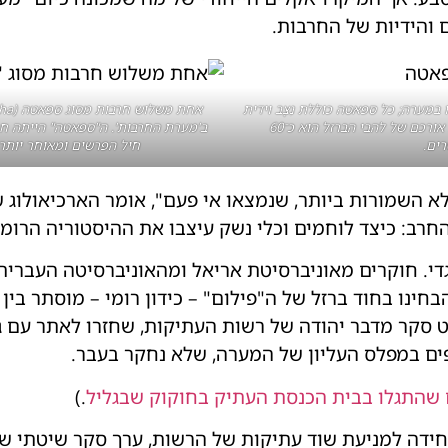
ים והידיות של החרבות.
מערה; כל ספאטה כוללת נִצָּב וידית
מעץ, וחלקן עטופות בעור או בחבל. אורכם של להבי הברזל הוא כ־60
ב'מערת החרבות'. ה"ספאטה" הייתה חר
רים.
חיל הפרשים ומאוחר יותר 
לא השמורות ביותר, שנמצאו אי פעם", אומר הארכיאולוג 
החרב: כיצד לוחמים וכלי נשק עיצבו את ההיסטוריה הרומי
די. חוקרים מאוניברסיטת אריאל ומהאוניברסיטה העברית
ינו בחוד ברזל של ה"פילום" – כידון רומי – מוסתר בין 
יקט סקר מדבר יהודה של רשות העתיקות, שחזרו לאתר עם ג
ים במפלס העליון של המערה, שלא נחקר בעבר.
 שהתגלו בבית הכנסת העתיק בחוקוק שבגליל
.)
בסיוע היחידה למניעת שוד עתיקות של הרשות, ערך סקר שיטתי