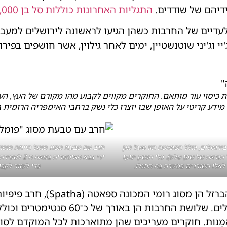
דיהם של שודדים.
התגליות האחרונות כוללות סל בן 10,000 שנים ואת מגילות מדבר יהודה.
בלעדיים של החרבות כשהן הגיעו לראשונה לירושלים למע
י וג'יני שוטנשטיין, ימים לאחר גילוין, אשר חושפים בפי
ת כיסוי עור מותאם. החוקרים מקווים לקבוע מהו מקורם של העץ, ה
ידע קריטי על האופן שבו יוצרו כלי נשק ברחבי האימפריה הרומית 
ירושלים, כולל הספאטה הזו שעל מגן
חרב עם טבעת מסוג פומל הייתה פופול
 הנראה של שפן סלע). כלי הנשק ינוקו
 לאלו השוררים במערה בה התגלו.
כדי לעזור לקבו
נראה כי שלוש מתוך ארבע חרבות 
הרומי ומאוחר יותר גם את חיל הרגלים. שלושת 
ות. חוקרים מעריכים שהן מתוארכות לכל המוקדם לסוף המאה ה־1 או 