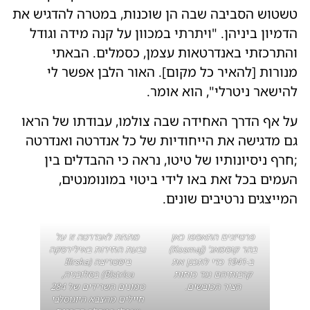
טשטוש הסביבה שבה הן שוכנות, במטרה להדגיש את
הדמיון ביניהן. "ויתרתי במכוון על קנה מידה וגודל
והתרכזתי באנדרטאות עצמן, כסמלים. הבאתי
מנורות [להאיר כל מקום]. האור הלבן אפשר לי
להישאר ניטרלי", הוא אומר.
על אף הדרך האחידה שבה צולמו, עבודתו של הראו
גם מדגישה את הייחודיות של כל אנדרטה ואנדרטה
;חרף ניסיונותיו של טיטו, נראה כי ההבדלים בין
העמים בכל זאת באו לידי ביטוי במונומנטים,
המייצגים נרטיבים שונים.
פרטיזנים התאספו כאן
מתחת לאנדרטה זו על
בהר קוסמאג' (Kosmaj)
גבעת החירות באילירסקה
ב-1941 כדי לתכנן את
ביסטריצה (Ilirska
קרבותיהם נגד כוחות
Bistrica) בסלובניה,
הציר הכובשים.
טמונים השרידים של 284
חיילים מהצבא היוגוסלבי