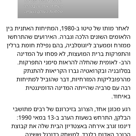
שנפלו במהלך הקרבות
לשחרור אזור זה במהלך
מלחמת העולם השנייה.
לאחר מותו של טיטו ב-1980, המתיחות האתנית בין
הלאומים השונים הלכה וגברה. האירועים שהתרחשו
ממזרח וממערב ליוגוסלביה, בהם נפילת חומת ברלין
והתפרקות ברית המועצות, לא פסחו על המדינה
הרב- לאומית שהחלה להראות סימני התפרקות.
בסלובניה ובקרואטיה גברו הקריאות להתנתק
מהרפובליקות המזרחיות, דבר שהוביל למתיחות
רבה עם סרביה שהייתה המדינה הדומיננטית
באיחוד.
רגע מכונן אחד, הצרוב בזיכרונם של רבים מתושבי
הבלקן, התרחש בשעות הערב ב-13 במאי 1990:
דינמו זגרב אירחה באצטדיון הבית שלה את קבוצת
הכוכב האדום בלגרד, למשחק כדורגל ששינה