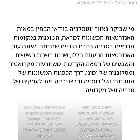
בזמן שטופלו בבתי חולים סמוכים.
מי שביקר באזור יוגוסלביה בוודאי הבחין במאות
האנדרטאות המשונות למראה, השוכנות במקומות
מרכזיים במדינה רחבת הידיים שהייתה ואיננה עוד.
האנדרטאות הנועזות הללו, שנבנו בשנות השישים
והשבעים של המאה הקודמת, משתרעות מקרואטיה
ומסלובניה של ימינו, דרך הפסגות המשוננות של
מונטנגרו ושל בוסניה והרצגובינה, ועד לעמקים של
סרביה ושל מקדוניה.
בשנת 1978 נשיא
אמפיתיאטרון גדול נבנה
יוגוסלביה, ג'וסיפ טיטו,
במרכז מתחם ההנצחה
חנך באופן אישי את
הזה באוז'יץ' (Užice)
האנדרטה הזו בהר מקלין
בסרביה, כדי להעביר
(Makljen) בבוסניה
תכנים חינוכיים לתלמידי
והרצגובינה, שם הגנו
בתי ספר.