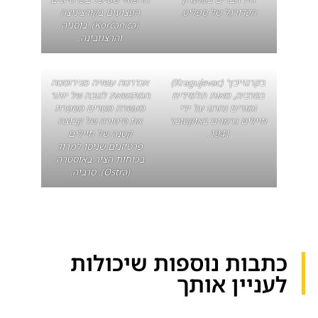
הכדורגל של ספליט.
הפצועים בקורצ'ניצה
(Korčanica), בוסניה
והרצגובינה.
בקרגוייבץ' (Kragujevac)
אנדרטה עשויה מנירוסטה
בסרביה, מאות תלמידים
המתנשאת לגובה של יותר
ומורים נהרגו על ידי
מעשרה מטרים מספרת
חיילים גרמנים באוקטובר
את סיפורה של קבוצה
1941.
קטנה של חיילים
פרטיזנים שניסו למרוד
בכוחות הציר באוסטרה
(Ostra), סרביה.
כתבות נוספות שיכולות
לעניין אותך​