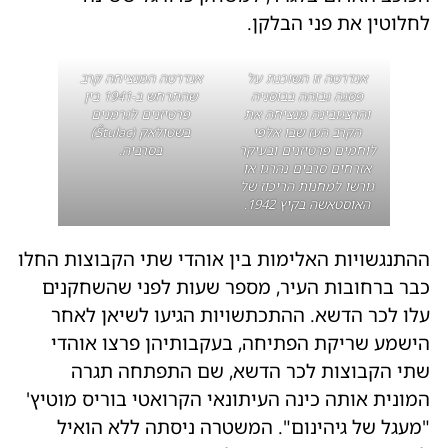
לחלוטין את פני הבלקן.
אנדרטה זו השוכנת על
אנדרטה המנציחה קרב
פסגה גבוהה בבוסניה
שהתרחש ב-1941 בין
והרצגובינה מנציחה את
פרטיזנים לגרמנים
הקרב העז שבו אלפי
בשטולאק (Štulac)
לוחמים פרטיזנים ובעיקר
בסרביה.
אזרחים סרבים נהרגו או
גורשו למחנות הריכוז של
האוסטאשה בקיץ 1942.
ההתנגשויות האלימות בין אוהדי שתי הקבוצות החלו
כבר ברחובות העיר, מספר שעות לפני שהשחקנים
עלו לכר הדשא. ההתכתשויות הגיעו לשיאן לאחר
הישמע שריקת הפתיחה, בעקבותיהן פרצו אוהדי
שתי הקבוצות לכר הדשא, שם התפתחה תגרה
המונית אותה כינה העיתונאי הקרואטי בוריס מוטיץ'
"מעגל של גיהינום". המשטרה ניסתה ללא הואיל