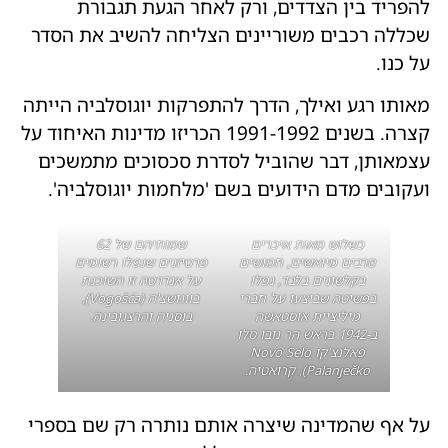
להפריד בין הצדדים, ורק לאחר הגעת תגבורת
שכללה רכבים משוריינים הצליחה להשיב את הסדר
על כנו.
מאותו רגע ואילך, הדרך להתפרקות יוגוסלביה הייתה
קצרה. בשנים 1991-1992 הכריזו מדינות האיחוד על
עצמאותן, דבר שהוביל לסדרת סכסוכים מתמשכים
ועקובים מדם הידועים בשם 'מלחמות יוגוסלביה'.
כשלוש מאות איכרים
שמותיהם של 62
סרבים מיואשים, חמושים
פרטיזנים שנפלו רשומים
בקלשונים בלבד, נפלו
על אנדרטה זו השוכנת
בפשיטה שביצעו על חברי
בווגושצ'ה (Vogošća),
מיליציית אוסטאשה
בוסניה והרצגובינה.
ב-1942 בראש הר נובו סלו
פאלנצ'קו Novo Selo
Palanječko), קרואטיה.
על אף שהמדינה שיצרה אותם נותרה רק שם בספרי