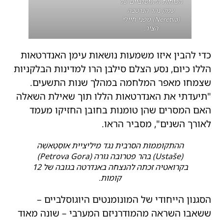
הכוחות היוגוסלביים על
עמק נהר הנרטבה
(Neretva) מפני חיילי
הציר.
כדי להבין איזו משמעות נושאות עימן האנדרטאות
הללו כיום, נסע הצלם סילבן הרו למדינות הבלקניות
שצמחו מאפר המלחמה במהלך שנות התשעים.
"תיעדתי את האנדרטאות הללו תוך שאילת השאלה
האם המסרים שהן טומנות בחובן החזיקו מעמד
לאורך השנים", מסביר הראו.
ההתקוממות הסרבית נגד מיליציית אוּסְטַאשֶׁה
(Ustaše) בהר פטרובה גורה (Petrova Gora)
בקרואטיה זכתה להנצחה באנדרטה בגובה של 12
קומות.
הסגנון הייחודי של המונומנטים היוגוסלביים –
ששאבו השראה מהמודרניזם המערבי – שונה מאוד