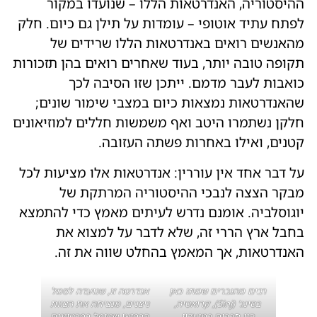
ההיסטוריה, האנדרטאות הללו – שנועדו במקור
לפתח עתיד אוטופי – עומדות על תילן גם כיום. חלק
מהאנשים רואים באנדרטאות הללו שרידים של
תקופה טובה יותר, בעוד שאחרים רואים בהן תזכורות
כואבות לעבר מדמם. ייתכן שזו הסיבה לכך
שהאנדרטאות נמצאות כיום במצבי שימור שונים;
חלקן נשתמרו היטב ואף משמשות חללים למוזיאונים
קטנים, ואילו באחרות פשתה העזובה.
על דבר אחד אין עוררין: אנדרטאות אלו מציעות לכל
מבקר הצצה לנבכי ההיסטוריה המרתקת של
יוגוסלביה. אומנם נדרש לעיתים מאמץ כדי להתמצא
בחבל ארץ הררי זה, שלא לדבר על למצוא את
האנדרטאות, אך המאמץ בהחלט שווה את זה.
רבים מהגברים שמתו כאן
אנדרטה זו, שנועדה לסמל
בסינג' (Sinj), קרואטיה,
ניצנים, מנציחה את הצוות
היו חברים במועדון
הרפואי שטיפל בפרטיזנים