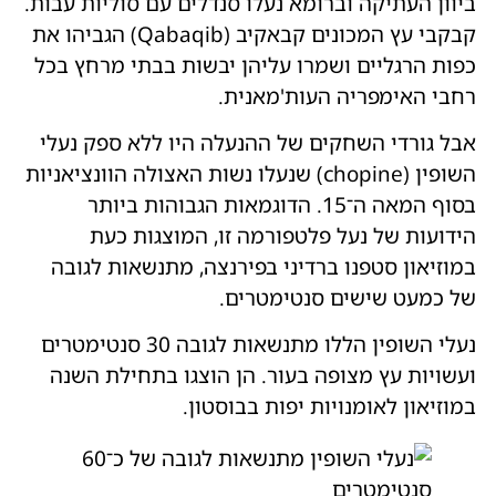
ביוון העתיקה וברומא נעלו סנדלים עם סוליות עבות.
קבקבי עץ המכונים קבאקיב (Qabaqib) הגביהו את
כפות הרגליים ושמרו עליהן יבשות בבתי מרחץ בכל
רחבי האימפריה העות'מאנית.
אבל גורדי השחקים של ההנעלה היו ללא ספק נעלי
השופין (chopine) שנעלו נשות האצולה הוונציאניות
בסוף המאה ה־15. הדוגמאות הגבוהות ביותר
הידועות של נעל פלטפורמה זו, המוצגות כעת
במוזיאון סטפנו ברדיני בפירנצה, מתנשאות לגובה
של כמעט שישים סנטימטרים.
נעלי השופין הללו מתנשאות לגובה 30 סנטימטרים
ועשויות עץ מצופה בעור. הן הוצגו בתחילת השנה
במוזיאון לאומנויות יפות בבוסטון.