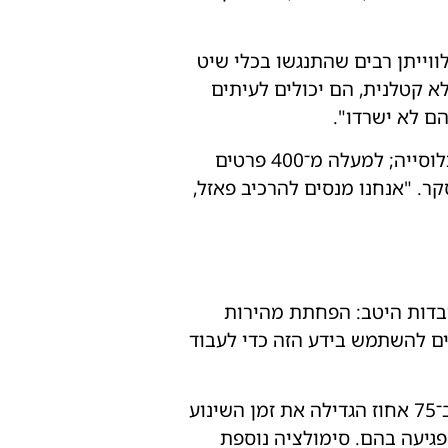
לווייתן רבים שהתנגשו בכלי שיט
לא קטלנית, הם יכולים לעיתים
ם לא ישרדו".
לא ידוע אם מספר הפרטים שמתים כתוצאה מפציעה משמעותי דיו כדי להשפיע על גודל האוכלוסייה; למעלה מ־400 פרטים
 בעוד שכמעט 500 כרישים זוהו ליד מדגסקר. "אנחנו מנסים להרכיב פאזל,
עובדות היטב: הפחתת מהירות
ים להשתמש בידע הזה כדי לעבוד
לדוגמה, על ידי הדמיית תנועות כלי השיט. המחקר החדש הראה שהפחתת מהירות הספינות ב־75 אחוז הגדילה את זמן השינוע
פגיעה בהם. סימולציה נוספת