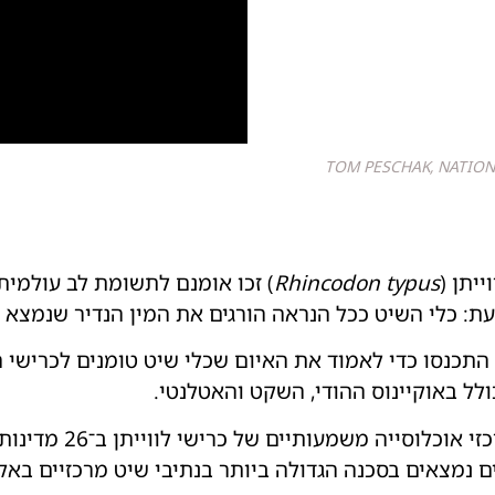
ינת דייגים מושכים פלנקטון וכריש לוויתן צעיר בג'יבוטי. TOM PESCHAK, NATIONAL
יתן (
Rhincodon typus
) זכו אומנם לתשומת לב עולמית
ת: כלי השיט ככל הנראה הורגים את המין הנדיר שנמצא
 למעלה מ־75 חוקרים התכנסו כדי לאמוד את האיום שכלי שיט טומנים לכ
ל באוקיינוס ​​ההודי, השקט והאטלנטי.
המדענים מיפו נקודות 
ם נמצאים בסכנה הגדולה ביותר בנתיבי שיט מרכזיים באקוו