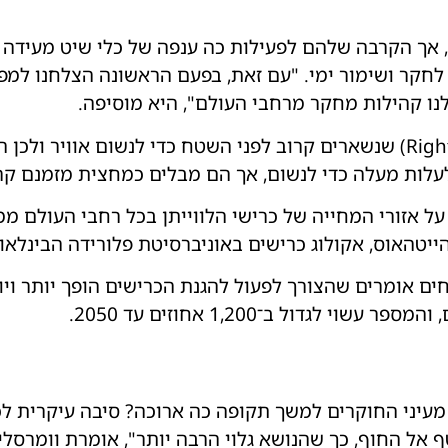
 אך הקרבה שלהם לפעילות כה ענפה של כלי שיט מעידה ע
לחקר ושימור ימי. "עם זאת, בפעם הראשונה הצלחנו למפו
לנו קהילות מחקר מרחבי העולם", היא מוסיפה.
בשונה מלווייתני אובלנה (Right whales) שנשארים קרוב לפני השטח כדי לנש
 לעלות מעלה כדי לנשום, אך הם מבלים כמחצית מזמנם קר
 אזורי המחייה של כרישי הלווייתן בכל רחבי העולם ממ
הייטהאוס, אקולוג כרישים באוניברסיטת פלורידה הבינלאו
לגדול ב־1,200 אחוזים עד 2050.
מעיני החוקרים למשך תקופה כה ארוכה? סיבה עיקרית לכך
טף אל החוף, כך שהנושא גלוי הרבה יותר", אומרת וומרסלי