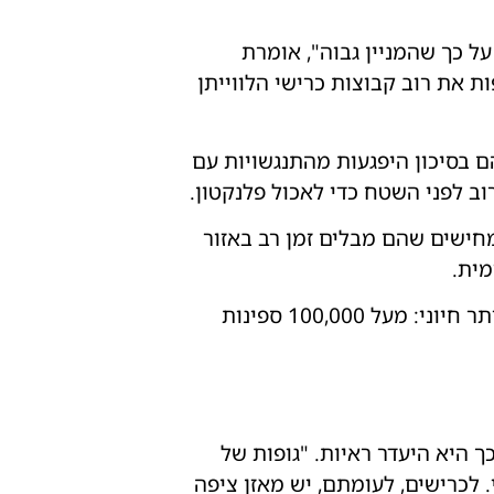
ל כך שהמניין גבוה", אומרת
ת את רוב קבוצות כרישי הלווייתן
ום אוויר ולכן הם בסיכון היפגעות מהתנגשויות עם
וב לפני השטח כדי לאכול פלנקטון.
חישים שהם מבלים זמן רב באזור
מית.
ככל שהסחר הימי העולמי גדל, מומחים אומרים שהצורך לפעול להגנת הכרישים הופך יותר ויותר חיוני: מעל 100,000 ספינות
 היא היעדר ראיות. "גופות של
. לכרישים, לעומתם, יש מאזן ציפה