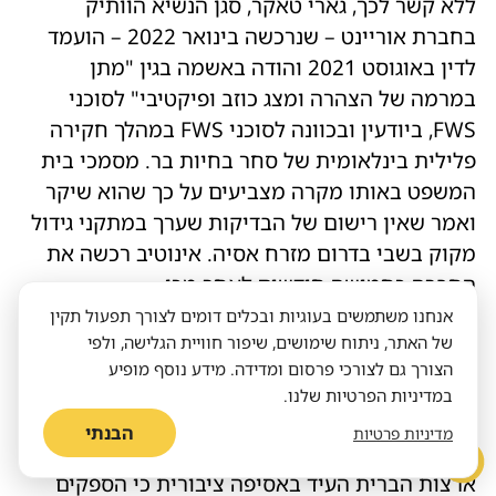
ללא קשר לכך, גארי טאקר, סגן הנשיא הוותיק
בחברת אוריינט – שנרכשה בינואר 2022 – הועמד
לדין באוגוסט 2021 והודה באשמה בגין "מתן
במרמה של הצהרה ומצג כוזב ופיקטיבי" לסוכני
FWS, ביודעין ובכוונה לסוכני FWS במהלך חקירה
פלילית בינלאומית של סחר בחיות בר. מסמכי בית
המשפט באותו מקרה מצביעים על כך שהוא שיקר
ואמר שאין רישום של הבדיקות שערך במתקני גידול
מקוק בשבי בדרום מזרח אסיה. אינוטיב רכשה את
החברה כחמישה חודשים לאחר מכן.
אנחנו משתמשים בעוגיות ובכלים דומים לצורך תפעול תקין
תעשייה ענקית
של האתר, ניתוח שימושים, שיפור חוויית הגלישה, ולפי
הצורך גם לצורכי פרסום ומדידה. מידע נוסף מופיע
הסחר במקוקים ארוכי־זנב הוא רווחי, עם משלוחים
במדיניות הפרטיות שלנו.
של בעלי חיים חיים בשווי של יותר ממיליארד דולר
הבנתי
מדיניות פרטיות
בין 2010 ל־2019. באוגוסט האחרון, פקיד ממשלת
ארצות הברית העיד באסיפה ציבורית כי הספקים