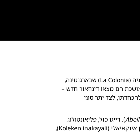
הכול התחיל בעצם קטנה. במהלך חיפושים אחר מאובני דינוזאורים בתצורת הסלעים לה קולוניה (La Colonia) שבארגנטינה,
ושכת הם מצאו דינוזאור חדש –
כחדתו, לצד יתר סוגי
Abel
). דייגו פול, פליאונטולוג
במוזיאון הפליאונטולוגיה אג'ידיו פרוליו (Egidio Feruglio) שבארגנטינה, קרא לדינוזאור קולקן אינקאיאלי (Koleken inakayali),