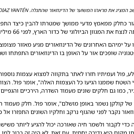
מציג את מראהו המשוער של הדינוזאור שהתגלה. GABRIEL DIAZ YANTÉN
וזאור כחלק ממאמץ מדעי ממושך שמטרתו להבין כיצד התפ
המגוון הביולוגי של כדור הארץ, לפני 66 מיליוני שנים.
 על ימיהם האחרונים של הדינוזאורים מגיע מאזור מצומצ
וניה שופכים אור על האופן בו הדינוזאורים התפתחו ושג
פול ועמיתיו חזרו לאתר בתקווה למצוא עצמות נוספות. "גי
 השטח שממנו הגיעו כל העצמות האלה", אומר פול. הצו
ר, כמו גם חלקים שונים מעמוד השדרה, הירכיים והגפיים ש
של קולקן נשמר באופן מושלם", אומר פול. חלק מעמוד הש
זאור נקבר לפני שהגוף נרקב וחלקיו השונים התפזרו אל כ
די לקבור ולשמר חיה שאורכה יכול להגיע ליותר משיש
ותו מקום היא נדירה יחסית. עם זאת, לא היה זה ברור למן