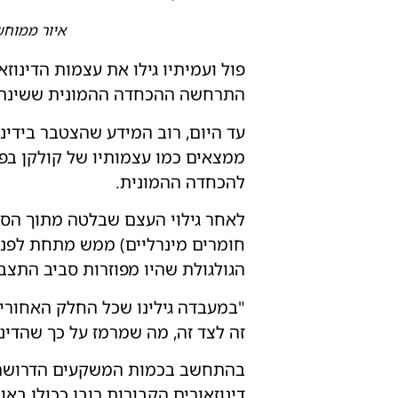
איור ממוחשב ה
פול ועמיתיו גילו את עצמות הדינ
התרחשה ההכחדה ההמונית ששינתה לנצח את 
עד היום, רוב המידע שהצטבר בידינו
ממצאים כמו עצמותיו של קולקן בפטג
להכחדה ההמונית.
לאחר גילוי העצם שבלטה מתוך הסלע, 
חומרים מינרליים) ממש מתחת לפני
הגולגולת שהיו מפוזרות סביב התצבי
"במעבדה גילינו שכל החלק האחורי 
זה לצד זה, מה שמרמז על כך שהדינו
בהתחשב בכמות המשקעים הדרושה כ
דינוזאורים הקבורות רובן ככולן בא