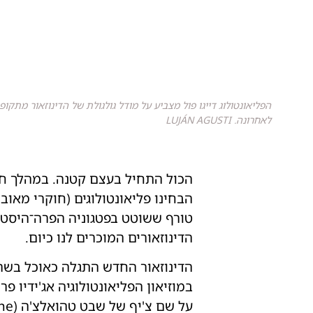
הפליאונטולוג דייגו פול מצביע על מודל גולגולת של הדינוזאור מת
לאחרונה. LUJÁN AGUSTI
הבחינו פליאונטולוגים (חוקרי מאו
טורף ששוטט בפטגוניה הפרה־היסטור
הדינוזאורים המוכרים לנו כיום.
הדינוזאור החדש התגלה כאוכל בשר
על שם צ'יף של שבט טהואלצ'ה (Tehuelche) ממזרח פטגוניה.