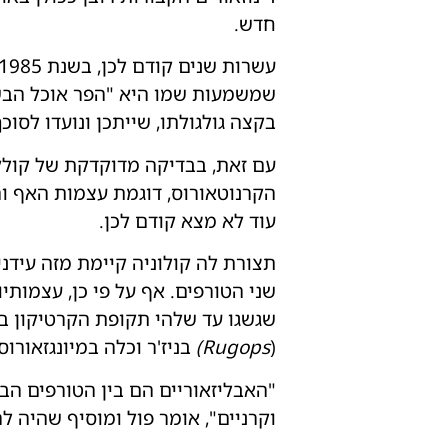
חדש.
עשרות שנים קודם לכן, בשנת 1985, פליאונטולוגים מצאו טורף בתצורת לה קולוניה אותו כינו קרנוטאורוס (
שמשמעות שמו היא "הפר אוכל הבשר"
בקצה גולגולתו, שייתכן ונועדו לסוכך
עם זאת, בבדיקה מדוקדקת של קולקן
הקרנוטאורוס, דוגמת עצמות האף ו
עוד לא מצא קודם לכן.
תצורת לה קולוניה קיימת מזה עידנים
שני הטורפים. אף על פי כן, עצמותי
שגשגו עד שלהי תקופת הקרטיקון בא
(
Rugops
)
בניז'ר ​​וכלה במיונגזאורוס 
"האבליזאוריים הם בין הטורפים הבו
וקרניים", אומר פול ומוסיף שהיה ל