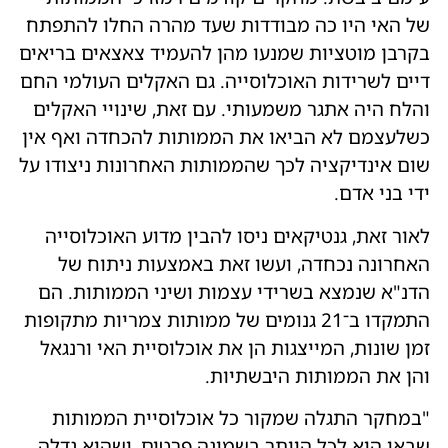
של האי היו כה מבודדות שעד מהרה החלו להתפתח
בקרבן מוטציות שמנעו מהן להעמיד צאצאים בריאים
דיים לשרידות האוכלוסייה. גם האקלים העולמי החם
והלח היה אתגר משמעותי. עם זאת, שינויי האקלים
כשלעצמם לא הביאו את הממותות להכחדה ואף אין
שום אינדיקציה לכך שהממותות האחרונות ניצודו על
ידי בני אדם.
לאור זאת, גנטיקאים ניסו להבין מדוע האוכלוסייה
האחרונה נכחדה, ועשו זאת באמצעות ניתוח של
הדנ"א שנמצא בשרידי עצמות ושיני הממותות. הם
התמקדו ב־21 גנומים של ממותות צמריות מתקופות
זמן שונות, המייצגות הן את אוכלוסיית האי ורנגאל
והן את הממותות היבשתיות.
"במחקר התגלה שמקור כל אוכלוסיית הממותות
שבאי הוא לכל היותר בשמונה פרטים, ושהיא גדלה