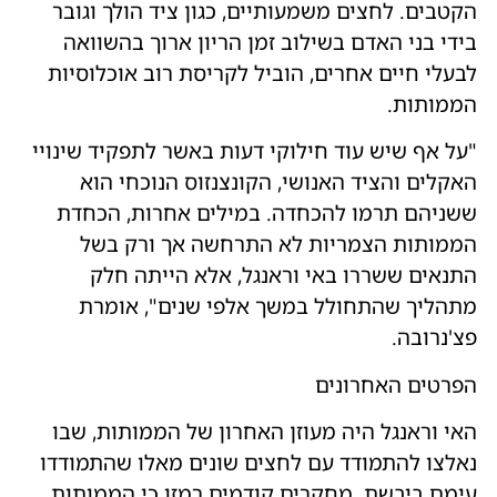
הקטבים. לחצים משמעותיים, כגון ציד הולך וגובר
בידי בני האדם בשילוב זמן הריון ארוך בהשוואה
לבעלי חיים אחרים, הוביל לקריסת רוב אוכלוסיות
הממותות.
"על אף שיש עוד חילוקי דעות באשר לתפקיד שינויי
האקלים והציד האנושי, הקונצנזוס הנוכחי הוא
ששניהם תרמו להכחדה. במילים אחרות, הכחדת
הממותות הצמריות לא התרחשה אך ורק בשל
התנאים ששררו באי וראנגל, אלא הייתה חלק
מתהליך שהתחולל במשך אלפי שנים", אומרת
פצ'נרובה.
הפרטים האחרונים
האי וראנגל היה מעוזן האחרון של הממותות, שבו
נאלצו להתמודד עם לחצים שונים מאלו שהתמודדו
עימם ביבשת. מחקרים קודמים רמזו כי הממותות