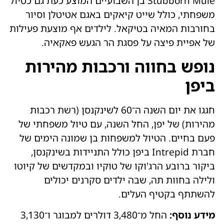
Stubborn Mule בן השבועיים המוצע כעת גם כטיול
משפחתי, כולל שייט קיאקים באגם אטיטלן וסיור
בחורבות המאיה בטיקאל. לילדים אף מוצעת פעילות
של אפיית פיצה על פסגת הר הגעש פאקאיה.
נופש בחווה ורכבות מהירות
ביפן
חגגו את יום השנה ה־60 לשינקנסן (רשת רכבות
מהירות) של יפן, החל השנה, עם טיול משפחתי של
פעם בחיים. הטיול למשפחות בן שמונה הימים של
חברת Intrepid ביפן כולל התניידות בשינקנסן,
ביקור ברובע הרג'וקו של טוקיו ובמקדשים של קיוטו
ולילה בחוות תה, שבה ילדים סקרנים יכולים
להשתתף בקטיף העלים.
מידע נוסף:
החל מ־3,480 דולרים למבוגר ו־3,130