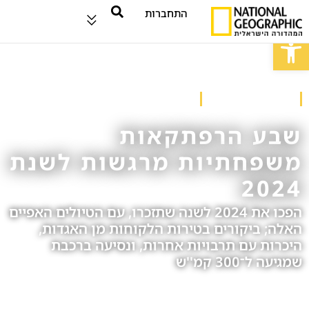
התחברות
פתח סרגל נגישות
טיולים ומסעות
עמוד הבית
/
טיולים ומסעות
שבע הרפתקאות
משפחתיות מרגשות לשנת
2024
הפכו את 2024 לשנה שתזכרו, עם הטיולים האפיים
האלה; ביקורים בטירות הלקוחות מן האגדות,
היכרות עם תרבויות אחרות, ונסיעה ברכבת
שמגיעה ל־300 קמ''ש