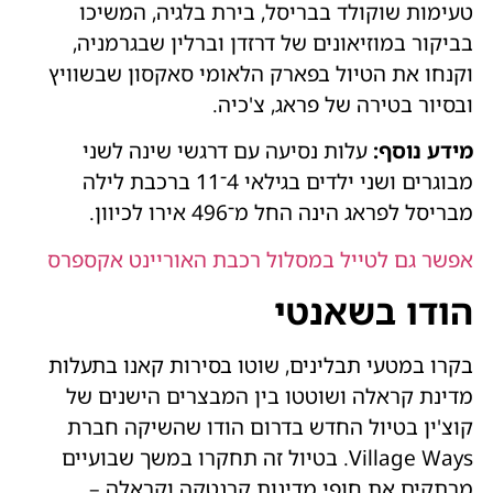
טעימות שוקולד בבריסל, בירת בלגיה, המשיכו
בביקור במוזיאונים של דרזדן וברלין שבגרמניה,
וקנחו את הטיול בפארק הלאומי סאקסון שבשוויץ
ובסיור בטירה של פראג, צ'כיה.
מידע נוסף:
עלות נסיעה עם דרגשי שינה לשני
מבוגרים ושני ילדים בגילאי 4־11 ברכבת לילה
מבריסל לפראג הינה החל מ־496 אירו לכיוון.
אפשר גם לטייל במסלול רכבת האוריינט אקספרס
הודו בשאנטי
בקרו במטעי תבלינים, שוטו בסירות קאנו בתעלות
מדינת קראלה ושוטטו בין המבצרים הישנים של
קוצ'ין בטיול החדש בדרום הודו שהשיקה חברת
Village Ways. בטיול זה תחקרו במשך שבועיים
מרתקים את חופי מדינות קרנטקה וקראלה –