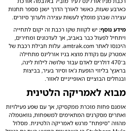
רכבת מניו אורלינס לעיר מוֹבִּיל באלבמה אורכת
כארבע שעות, כאשר לאורך הדרך ישנן מספר תחנות
עצירה שבהן מומלץ לעשות עצירה ולערוך סיורים.
מידע נוסף:
יש לקוות שקו רכבת זה יקום לתחייה
ויתחיל לפעול כבר באביב, אך לעדכונים ומחירים,
היכנסו לאתר amtrak.com. עלות חבילת רכבת של
אמטרק עם נקודת מוצא בניו אורלינס מתחילה
ב־470 דולרים לאדם עבור שלושה לילות לינה,
בראנץ' בליווי הופעת ג'אז וסיור בעיר, בביצות
ובנחלים הבוציים האופייניים לאזור.
מבוא לאמריקה הלטינית
אומנם פחות מוכרת ממקסיקו, אך עם שפע פעילויות
ואתרים מסקרנים המתאימים למשפחות, גוואטמלה
מהווה "סיפתח" מרגש לאמריקה הלטינית. מסלול