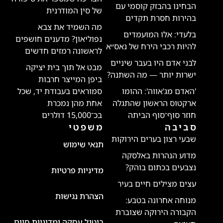
הבחינו בהבזק קוסמי עם
של סין המודרנית
בהירות חסרת תקדים
מה השמיד את צבא
בלעדי: אלו המועמדים
נפוליאון? מדענים חושפים
להיות רכבי הירח של נאס״א
לראשונה רמזים חדשים
לבני אדם היו בעבר שיניים
מבט אל תוך בית יציקה
ישרות יותר — מה השתנה?
ביפן המייצר חרבות
'האדם מג'אווה': ההומו
סמוראים בעבודת יד, שכל
ארקטוס הראשון שהתגלה
אחת מהן נמכרת
חוזר סוף־סוף הביתה
בכ־15,000 דולרים
סביבה
משפטי
שבעי רצון בערים הירוקות
תנאי שימוש
מדוע הנהרות באלסקה
נצבעים בכתום בוהק?
מדיניות פרטיות
עצים מצילים חיים בעיר
הצהרת נגישות
מנוחה אחרונה בטבע:
הקבורה הירוקה שצוברת
ביטול עסקה ומדיניות סיום