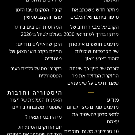
מחקר חדש משכתב את
קובה: המקום שבו הזמן
סיפור ביותם של הכלבים
עוצר והקצב ממשיך
הקרב על כלבי הרחוב של
המקומות הטובים ביותר
מרוקו בדרך למונדיאל 2030
בעולם לטיול ב־2026
מדענים חושפים את סודן
היכן שהאיילים נודדים:
של הקרפדות שיכולות
החיים בקרב רועי הצאן של
לזהור בצבע ניאון
מונגוליה
לזכרה של ג'יין: כך שינתה
בקרוב: מס על כלבים בעיר
החוקרת הגדולה את מה
הפסטורלית
שאנו יודעים על שימפנזים
היסטוריה ותרבות
מדע
האמנות הנעלמת של ייצור
מדענים מגלים כיצד לגרום
שמפניה משובחת בידיים
לתאי סרטן להשמיד את
מי היו בני המאיה?
עצמם
יום הרווקים הסיני: חג
10 טריליון שמשות: חוקרים
הצריכה שמספר את סיפורה