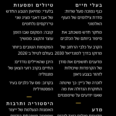
בעלי חיים
טיולים ומסעות
כנף נמוכה מעל שדות:
בלעדי: מוזיאון הטבע החדש
סדרת צילומים של העוף
של אבו דאבי מציג שני
האלמוני
טי־רקסים נלחמים
מחקר חדש משכתב את
קובה: המקום שבו הזמן
סיפור ביותם של הכלבים
עוצר והקצב ממשיך
הקרב על כלבי הרחוב של
המקומות הטובים ביותר
מרוקו בדרך למונדיאל 2030
בעולם לטיול ב־2026
מדענים חושפים את סודן
היכן שהאיילים נודדים:
של הקרפדות שיכולות
החיים בקרב רועי הצאן של
לזהור בצבע ניאון
מונגוליה
לזכרה של ג'יין: כך שינתה
בקרוב: מס על כלבים בעיר
החוקרת הגדולה את מה
הפסטורלית
שאנו יודעים על שימפנזים
היסטוריה ותרבות
מדע
האמנות הנעלמת של ייצור
מדענים מגלים כיצד לגרום
שמפניה משובחת בידיים