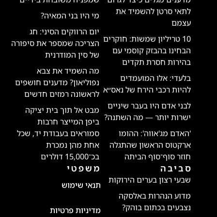
לתאי סרטן להשמיד את
מי היו בני המאיה?
עצמם
יום הרווקים הסיני: חג
10 טריליון שמשות: חוקרים
הצריכה שמספר את סיפורה
הבחינו בהבזק קוסמי עם
של סין המודרנית
בהירות חסרת תקדים
מה השמיד את צבא
בלעדי: אלו המועמדים
נפוליאון? מדענים חושפים
להיות רכבי הירח של נאס״א
לראשונה רמזים חדשים
לבני אדם היו בעבר שיניים
מבט אל תוך בית יציקה
ישרות יותר — מה השתנה?
ביפן המייצר חרבות
'האדם מג'אווה': ההומו
סמוראים בעבודת יד, שכל
ארקטוס הראשון שהתגלה
אחת מהן נמכרת
חוזר סוף־סוף הביתה
בכ־15,000 דולרים
סביבה
משפטי
שבעי רצון בערים הירוקות
תנאי שימוש
מדוע הנהרות באלסקה
נצבעים בכתום בוהק?
מדיניות פרטיות