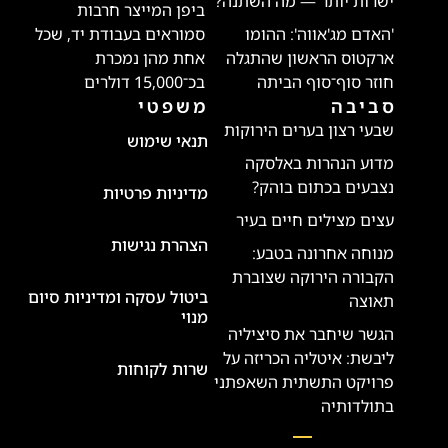
ישרות יותר — מה השתנה?
ביפן המייצר חרבות
'האדם מג'אווה': ההומו
סמוראים בעבודת יד, שכל
ארקטוס הראשון שהתגלה
אחת מהן נמכרת
חוזר סוף־סוף הביתה
בכ־15,000 דולרים
סביבה
משפטי
שבעי רצון בערים הירוקות
תנאי שימוש
מדוע הנהרות באלסקה
נצבעים בכתום בוהק?
מדיניות פרטיות
עצים מצילים חיים בעיר
הצהרת נגישות
מנוחה אחרונה בטבע:
הקבורה הירוקה שצוברת
ביטול עסקה ומדיניות סיום
תאוצה
מנוי
הגשר שיחבר את סיציליה
ליבשת: איטליה הכריזה על
שרות לקוחות
פרויקט התשתית השאפתני
בתולדותיה