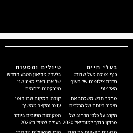
בעלי חיים
טיולים ומסעות
כנף נמוכה מעל שדות:
בלעדי: מוזיאון הטבע החדש
סדרת צילומים של העוף
של אבו דאבי מציג שני
האלמוני
טי־רקסים נלחמים
מחקר חדש משכתב את
קובה: המקום שבו הזמן
סיפור ביותם של הכלבים
עוצר והקצב ממשיך
הקרב על כלבי הרחוב של
המקומות הטובים ביותר
מרוקו בדרך למונדיאל 2030
בעולם לטיול ב־2026
מדענים חושפים את סודן
היכן שהאיילים נודדים: