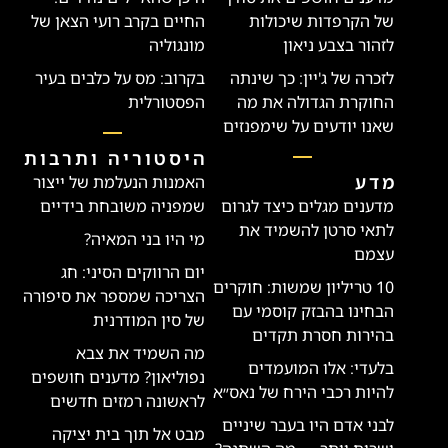
של הקרפדות שיכולות
החיים בקרב רועי הצאן של
לזהור בצבע ניאון
מונגוליה
לזכרה של ג'יין: כך שינתה
בקרוב: מס על כלבים בעיר
החוקרת הגדולה את מה
הפסטורלית
שאנו יודעים על שימפנזים
היסטוריה ותרבות
מדע
האמנות הנעלמת של ייצור
מדענים מגלים כיצד לגרום
שמפניה משובחת בידיים
לתאי סרטן להשמיד את
מי היו בני המאיה?
עצמם
יום הרווקים הסיני: חג
10 טריליון שמשות: חוקרים
הצריכה שמספר את סיפורה
הבחינו בהבזק קוסמי עם
של סין המודרנית
בהירות חסרת תקדים
מה השמיד את צבא
בלעדי: אלו המועמדים
נפוליאון? מדענים חושפים
להיות רכבי הירח של נאס״א
לראשונה רמזים חדשים
לבני אדם היו בעבר שיניים
מבט אל תוך בית יציקה