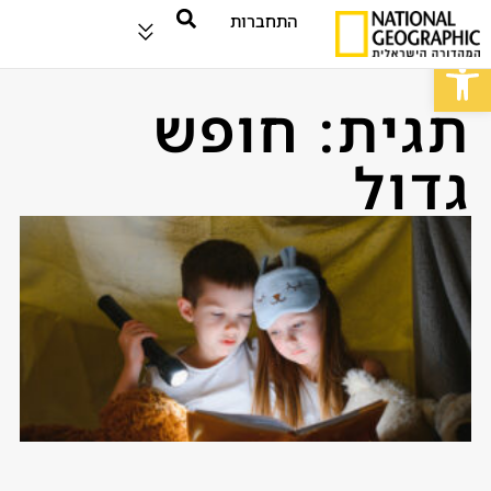
התחברות
פתח סרגל נגישות
תגית: חופש
גדול