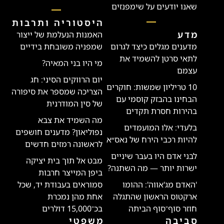
שאנו יודעים על שימפנזים
היסטוריה ותרבות
מדע
האמנות הנעלמת של ייצור
מדענים מגלים כיצד לגרום
שמפניה משובחת בידיים
לתאי סרטן להשמיד את
מי היו בני המאיה?
עצמם
יום הרווקים הסיני: חג
10 טריליון שמשות: חוקרים
הצריכה שמספר את סיפורה
הבחינו בהבזק קוסמי עם
של סין המודרנית
בהירות חסרת תקדים
מה השמיד את צבא
בלעדי: אלו המועמדים
נפוליאון? מדענים חושפים
להיות רכבי הירח של נאס״א
לראשונה רמזים חדשים
לבני אדם היו בעבר שיניים
מבט אל תוך בית יציקה
ישרות יותר — מה השתנה?
ביפן המייצר חרבות
'האדם מג'אווה': ההומו
סמוראים בעבודת יד, שכל
ארקטוס הראשון שהתגלה
אחת מהן נמכרת
חוזר סוף־סוף הביתה
בכ־15,000 דולרים
סביבה
משפטי