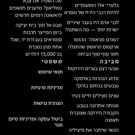
מה השמיד את צבא
בלעדי: אלו המועמדים
נפוליאון? מדענים חושפים
להיות רכבי הירח של נאס״א
לראשונה רמזים חדשים
לבני אדם היו בעבר שיניים
מבט אל תוך בית יציקה
ישרות יותר — מה השתנה?
ביפן המייצר חרבות
'האדם מג'אווה': ההומו
סמוראים בעבודת יד, שכל
ארקטוס הראשון שהתגלה
אחת מהן נמכרת
חוזר סוף־סוף הביתה
בכ־15,000 דולרים
סביבה
משפטי
שבעי רצון בערים הירוקות
תנאי שימוש
מדוע הנהרות באלסקה
נצבעים בכתום בוהק?
מדיניות פרטיות
עצים מצילים חיים בעיר
הצהרת נגישות
מנוחה אחרונה בטבע:
הקבורה הירוקה שצוברת
ביטול עסקה ומדיניות סיום
תאוצה
מנוי
הגשר שיחבר את סיציליה