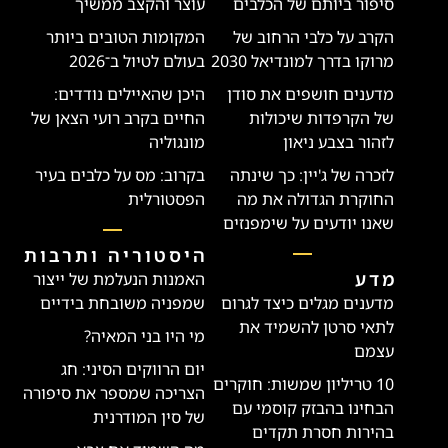
סיפור ביותם של הכלבים
עוצר והקצב ממשיך
הקרב על כלבי הרחוב של
המקומות הטובים ביותר
מרוקו בדרך למונדיאל 2030
בעולם לטיול ב־2026
מדענים חושפים את סודן
היכן שהאיילים נודדים:
של הקרפדות שיכולות
החיים בקרב רועי הצאן של
לזהור בצבע ניאון
מונגוליה
לזכרה של ג'יין: כך שינתה
בקרוב: מס על כלבים בעיר
החוקרת הגדולה את מה
הפסטורלית
שאנו יודעים על שימפנזים
היסטוריה ותרבות
מדע
האמנות הנעלמת של ייצור
מדענים מגלים כיצד לגרום
שמפניה משובחת בידיים
לתאי סרטן להשמיד את
מי היו בני המאיה?
עצמם
יום הרווקים הסיני: חג
10 טריליון שמשות: חוקרים
הצריכה שמספר את סיפורה
הבחינו בהבזק קוסמי עם
של סין המודרנית
בהירות חסרת תקדים