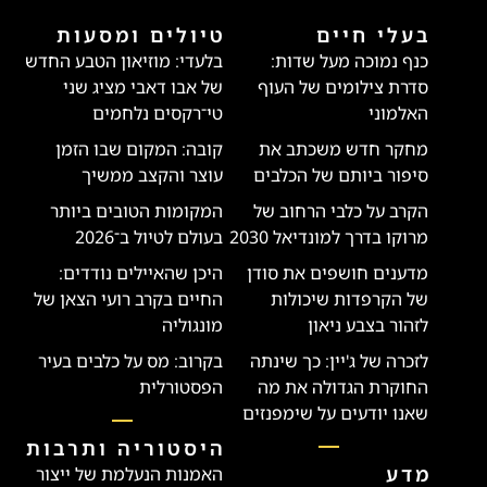
בעלי חיים
טיולים ומסעות
כנף נמוכה מעל שדות:
בלעדי: מוזיאון הטבע החדש
סדרת צילומים של העוף
של אבו דאבי מציג שני
האלמוני
טי־רקסים נלחמים
מחקר חדש משכתב את
קובה: המקום שבו הזמן
סיפור ביותם של הכלבים
עוצר והקצב ממשיך
הקרב על כלבי הרחוב של
המקומות הטובים ביותר
מרוקו בדרך למונדיאל 2030
בעולם לטיול ב־2026
מדענים חושפים את סודן
היכן שהאיילים נודדים:
של הקרפדות שיכולות
החיים בקרב רועי הצאן של
לזהור בצבע ניאון
מונגוליה
לזכרה של ג'יין: כך שינתה
בקרוב: מס על כלבים בעיר
החוקרת הגדולה את מה
הפסטורלית
שאנו יודעים על שימפנזים
היסטוריה ותרבות
מדע
האמנות הנעלמת של ייצור