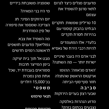
מדענים מגלים כיצד לגרום
שמפניה משובחת בידיים
לתאי סרטן להשמיד את
מי היו בני המאיה?
עצמם
יום הרווקים הסיני: חג
10 טריליון שמשות: חוקרים
הצריכה שמספר את סיפורה
הבחינו בהבזק קוסמי עם
של סין המודרנית
בהירות חסרת תקדים
מה השמיד את צבא
בלעדי: אלו המועמדים
נפוליאון? מדענים חושפים
להיות רכבי הירח של נאס״א
לראשונה רמזים חדשים
לבני אדם היו בעבר שיניים
מבט אל תוך בית יציקה
ישרות יותר — מה השתנה?
ביפן המייצר חרבות
'האדם מג'אווה': ההומו
סמוראים בעבודת יד, שכל
ארקטוס הראשון שהתגלה
אחת מהן נמכרת
חוזר סוף־סוף הביתה
בכ־15,000 דולרים
סביבה
משפטי
שבעי רצון בערים הירוקות
תנאי שימוש
מדוע הנהרות באלסקה
נצבעים בכתום בוהק?
מדיניות פרטיות