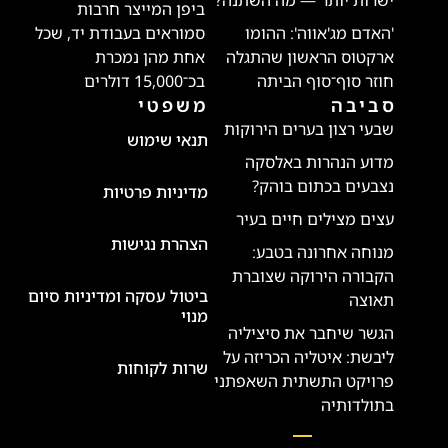
ישרות יותר — מה השתנה?
ביפן המייצר חרבות
'האדם מג'אווה': ההומו
סמוראים בעבודת יד, שכל
ארקטוס הראשון שהתגלה
אחת מהן נמכרת
חוזר סוף־סוף הביתה
בכ־15,000 דולרים
סביבה
משפטי
שבעי רצון בערים הירוקות
תנאי שימוש
מדוע הנהרות באלסקה
נצבעים בכתום בוהק?
מדיניות פרטיות
עצים מצילים חיים בעיר
הצהרת נגישות
מנוחה אחרונה בטבע:
הקבורה הירוקה שצוברת
ביטול עסקה ומדיניות סיום
תאוצה
מנוי
הגשר שיחבר את סיציליה
ליבשת: איטליה הכריזה על
שרות לקוחות
פרויקט התשתית השאפתני
בתולדותיה