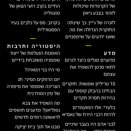
של הקרפדות שיכולות
החיים בקרב רועי הצאן של
לזהור בצבע ניאון
מונגוליה
לזכרה של ג'יין: כך שינתה
בקרוב: מס על כלבים בעיר
החוקרת הגדולה את מה
הפסטורלית
שאנו יודעים על שימפנזים
היסטוריה ותרבות
מדע
האמנות הנעלמת של ייצור
מדענים מגלים כיצד לגרום
שמפניה משובחת בידיים
לתאי סרטן להשמיד את
מי היו בני המאיה?
עצמם
יום הרווקים הסיני: חג
10 טריליון שמשות: חוקרים
הצריכה שמספר את סיפורה
הבחינו בהבזק קוסמי עם
של סין המודרנית
בהירות חסרת תקדים
מה השמיד את צבא
בלעדי: אלו המועמדים
נפוליאון? מדענים חושפים
להיות רכבי הירח של נאס״א
לראשונה רמזים חדשים
לבני אדם היו בעבר שיניים
מבט אל תוך בית יציקה