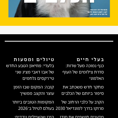
בעלי חיים
טיולים ומסעות
כנף נמוכה מעל שדות:
בלעדי: מוזיאון הטבע החדש
סדרת צילומים של העוף
של אבו דאבי מציג שני
האלמוני
טי־רקסים נלחמים
מחקר חדש משכתב את
קובה: המקום שבו הזמן
סיפור ביותם של הכלבים
עוצר והקצב ממשיך
הקרב על כלבי הרחוב של
המקומות הטובים ביותר
מרוקו בדרך למונדיאל 2030
בעולם לטיול ב־2026
מדענים חושפים את סודן
היכן שהאיילים נודדים: