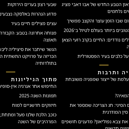
יאון הטבע החדש של אבו דאבי מציג
שבעי רצון בערים הירוקות
ים נלחמים
מדוע הנהרות באלסקה נצבעים
ם שבו הזמן עוצר והקצב ממשיך
עצים מצילים חיים בעיר
בים ביותר בעולם לטיול ב־2026
מנוחה אחרונה בטבע: הקבורה
לים נודדים: החיים בקרב רועי הצאן
תאוצה
ה
הגשר שיחבר את סיציליה ליבש
על כלבים בעיר הפסטורלית
הכריזה על פרויקט התשתית ה
בתולדותיה
ה ותרבות
מתוך הגיליונות
עלמת של ייצור שמפניה משובחת
החיפוש אחר אנרגיה אין-סופי
המאיה?
תמונות השנה 2025
ם הסיני: חג הצריכה שמספר את
חיזוקים חדשניים למוח
סין המודרנית
כוכב הלכת שלנו מעל ומתחת; 
ת צבא נפוליאון? מדענים חושפים
המרהיבים של השנה
מזים חדשים