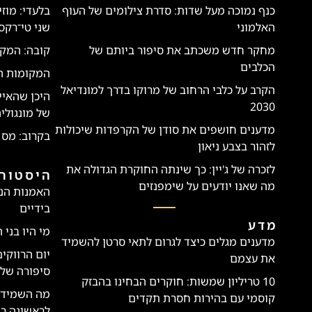
כנף נמוכה מעל שדות: סדרת צילומים של העוף
בלעדי: מוז
האלמוני
שני טי־רקס
מחקר חדש משכתב את סיפור ביותם של
קובה: המקו
הכלבים
המקומות הטו
הקרב על כלבי הרחוב של מרוקו בדרך למונדיאל
היכן שהאיי
2030
של מונגולי
מדענים חושפים את סודן של הקרפדות שיכולות
בקרוב: מס 
לזהור בצבע ניאון
לזכרה של ג'יין: כך שינתה החוקרת הגדולה את
היסטורי
מה שאנו יודעים על שימפנזים
האמנות הנ
בידיים
מדע
מי היו בני 
מדענים מגלים כיצד לגרום לתאי סרטן להשמיד
יום הרווקי
את עצמם
סיפורה של 
10 טריליון שמשות: חוקרים הבחינו בהבזק
מה השמיד א
קוסמי עם בהירות חסרת תקדים
לראשונה ר