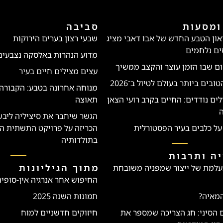
ומסעות
סביבה
יאון הטבע החדש של אבו דאבי מציג
שבעי רצון בערים הירוקות
ים נלחמים
מדוע הנהרות באלסקה נצבעים
ם שבו הזמן עוצר והקצב ממשיך
עצים מצילים חיים בעיר
בים ביותר בעולם לטיול ב־2026
מנוחה אחרונה בטבע: הקבורה
לים נודדים: החיים בקרב רועי הצאן
תאוצה
ה
הגשר שיחבר את סיציליה ליבש
על כלבים בעיר הפסטורלית
הכריזה על פרויקט התשתית ה
בתולדותיה
ה ותרבות
מתוך הגיליונות
עלמת של ייצור שמפניה משובחת
החיפוש אחר אנרגיה אין-סופי
המאיה?
תמונות השנה 2025
ם הסיני: חג הצריכה שמספר את
חיזוקים חדשניים למוח