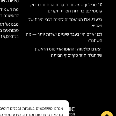
סיפורה של 
10 טריליון שמשות: חוקרים הבחינו בהבזק
מה השמיד א
קוסמי עם בהירות חסרת תקדים
לראשונה ר
בלעדי: אלו המועמדים להיות רכבי הירח של
מבט אל תוך
נאס״א
סמוראים בע
לבני אדם היו בעבר שיניים ישרות יותר — מה
בכ־15,000 דולרים
השתנה?
'האדם מג'אווה': ההומו ארקטוס הראשון
שהתגלה חוזר סוף־סוף הביתה
אנחנו משתמשים בעוגיות ובכלים דומים ל
גם לצורכי פרסום ומדידה. מידע נוסף מו