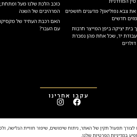
סין המודרנית
כוכב הלכת שלנו מעל ומתחת; 
ת צבא נפוליאון? מדענים חושפים
המרהיבים של השנה
מזים חדשים
האם רכבת העתיד של מקסיקו
 בית יציקה ביפן המייצר חרבות
עם העבר?
בודת יד, שכל אחת מהן נמכרת
עקבו אחרינו
זכויות יוצרים © 2015-2024 onal Geographic Partners, LLC
צורך תפעול תקין של האתר, ניתוח שימושים, שיפור חוויית הגלישה, ולפ
פיע במדיניות הפרטיות שלנו.