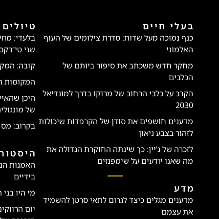
בעלי חיים
טיולים 
כנף נמוכה מעל שדות: סדרת צילומים של העוף
בלעדי: מוז
האלמוני
שני טי־רקס
מחקר חדש משכתב את סיפור ביותם של
קובה: המקו
הכלבים
המקומות הטו
הקרב על כלבי הרחוב של מרוקו בדרך למונדיאל
היכן שהאיי
2030
של מונגולי
מדענים חושפים את סודן של הקרפדות שיכולות
בקרוב: מס 
לזהור בצבע ניאון
לזכרה של ג'יין: כך שינתה החוקרת הגדולה את
היסטורי
מה שאנו יודעים על שימפנזים
האמנות הנ
בידיים
מדע
מי היו בני 
מדענים מגלים כיצד לגרום לתאי סרטן להשמיד
יום הרווקי
את עצמם